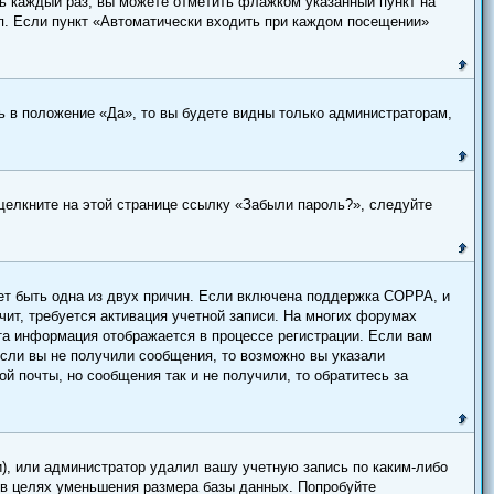
ль каждый раз, вы можете отметить флажком указанный пункт на
.п. Если пункт «Автоматически входить при каждом посещении»
 в положение «Да», то вы будете видны только администраторам,
 щелкните на этой странице ссылку «Забыли пароль?», следуйте
жет быть одна из двух причин. Если включена поддержка COPPA, и
чит, требуется активация учетной записи. На многих форумах
Эта информация отображается в процессе регистрации. Если вам
Если вы не получили сообщения, то возможно вы указали
й почты, но сообщения так и не получили, то обратитесь за
), или администратор удалил вашу учетную запись по каким-либо
 в целях уменьшения размера базы данных. Попробуйте