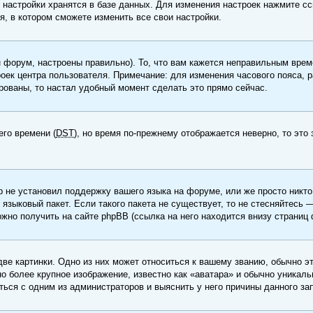
 настройки хранятся в базе данных. Для изменения настроек нажмите с
я, в котором сможете изменить все свои настройки.
 форум, настроены правильно). То, что вам кажется неправильным врем
роек центра пользователя. Примечание: для изменения часового пояса, р
рованы, то настал удобный момент сделать это прямо сейчас.
его времени (
DST
), но время по-прежнему отображается неверно, то это
р не установил поддержку вашего языка на форуме, или же просто никт
 языковый пакет. Если такого пакета не существует, то не стесняйтесь 
но получить на сайте phpBB (ссылка на него находится внизу страниц 
ве картинки. Одно из них может относиться к вашему званию, обычно эт
о более крупное изображение, известно как «аватара» и обычно уникал
ться с одним из администраторов и выяснить у него причины данного за