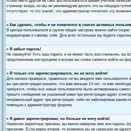
чтобы никто другой не смог воспользоваться вашей учетной записью
странице входа, но мы не рекомендуем делать это на общедоступном
отсутствует, то это значит, что администратор отключил эту возможн
» Как сделать, чтобы я не появлялся в списке активных пользо
В центре пользователя в группе общих настроек можно найти опцию
модераторам и самому себе. Для всех остальных вы будете скрыты
» Я забыл пароль!
Не паникуйте! Хоть ваш пароль и не может быть восстановлен, вы в
предложенным инструкциям и вскоре вы снова сможете войти на фо
» Я только что зарегистрировался, но не могу войти!
Для начала проверьте, правильно ли вы вводите имя пользователя и
вы при регистрации указали, что вам меньше 13 лет, то вам необхо
требуется, чтобы все новые пользователи были активированы самост
пришло сообщение на указанный вами при регистрации адрес электр
неправильный адрес при регистрации, либо он заблокирован каким-л
помощью к администратору форума.
» Я давно зарегистрирован, но больше не могу войти!
Наиболее вероятные причины: вы ввели неверное имя или пароль (п
причинам. Если верно второе, то возможно вы не написали ни одно