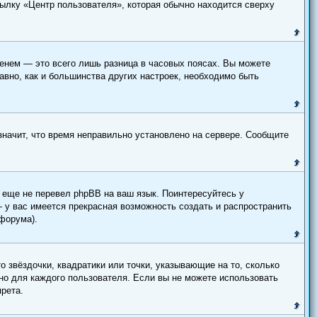
сылку «Центр пользователя», которая обычно находится сверху
енем — это всего лишь разница в часовых поясах. Вы можете
авно, как и большинства других настроек, необходимо быть
 значит, что время неправильно установлено на сервере. Сообщите
о еще не перевел phpBB на ваш язык. Поинтересуйтесь у
— у вас имеется прекрасная возможность создать и распространить
форума).
о звёздочки, квадратики или точки, указывающие на то, сколько
ьно для каждого пользователя. Если вы не можете использовать
прета.