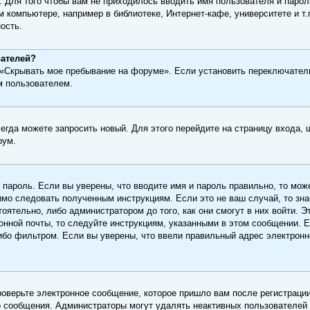
. Для того чтобы вам не приходилось вводить имя пользователя и паро
 компьютере, например в библиотеке, Интернет-кафе, университете и т
ость.
вателей?
 «Скрывать мое пребывание на форуме». Если установить переключатель
м пользователем.
сегда можете запросить новый. Для этого перейдите на страницу входа,
рум.
 пароль. Если вы уверены, что вводите имя и пароль правильно, то мо
димо следовать полученным инструкциям. Если это не ваш случай, то зна
оятельно, либо администратором до того, как они смогут в них войти. 
онной почты, то следуйте инструкциям, указанными в этом сообщении. 
ибо фильтром. Если вы уверены, что ввели правильный адрес электронно
роверьте электронное сообщение, которое пришло вам после регистрации
го сообщения. Администраторы могут удалять неактивных пользователей