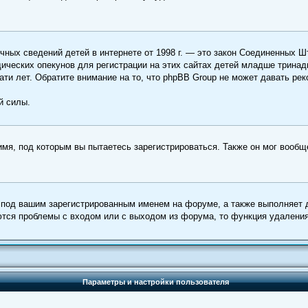
е личных сведений детей в интернете от 1998 г. — это закон Соединенны
ческих опекунов для регистрации на этих сайтах детей младше тринадц
ти лет. Обратите внимание на то, что phpBB Group не может давать ре
й силы.
имя, под которым вы пытаетесь зарегистрироваться. Также он мог вооб
 под вашим зарегистрированным именем на форуме, а также выполняет д
тся проблемы с входом или с выходом из форума, то функция удаления
Параметры и настройки пользователя