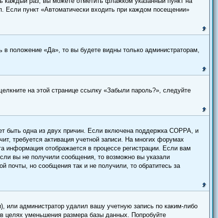
ль каждый раз, вы можете отметить флажком указанный пункт на
.п. Если пункт «Автоматически входить при каждом посещении»
 в положение «Да», то вы будете видны только администраторам,
 щелкните на этой странице ссылку «Забыли пароль?», следуйте
жет быть одна из двух причин. Если включена поддержка COPPA, и
чит, требуется активация учетной записи. На многих форумах
Эта информация отображается в процессе регистрации. Если вам
Если вы не получили сообщения, то возможно вы указали
й почты, но сообщения так и не получили, то обратитесь за
), или администратор удалил вашу учетную запись по каким-либо
 в целях уменьшения размера базы данных. Попробуйте