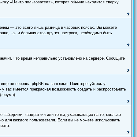
сылку «Центр пользователя», которая обычно находится сверху
енем — это всего лишь разница в часовых поясах. Вы можете
авно, как и большинства других настроек, необходимо быть
 значит, что время неправильно установлено на сервере. Сообщите
о еще не перевел phpBB на ваш язык. Поинтересуйтесь у
— у вас имеется прекрасная возможность создать и распространить
форума).
о звёздочки, квадратики или точки, указывающие на то, сколько
ьно для каждого пользователя. Если вы не можете использовать
прета.