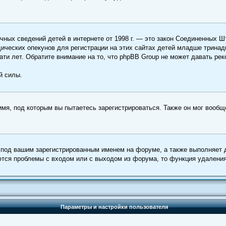
е личных сведений детей в интернете от 1998 г. — это закон Соединенны
ческих опекунов для регистрации на этих сайтах детей младше тринадц
ти лет. Обратите внимание на то, что phpBB Group не может давать ре
й силы.
имя, под которым вы пытаетесь зарегистрироваться. Также он мог вооб
 под вашим зарегистрированным именем на форуме, а также выполняет д
тся проблемы с входом или с выходом из форума, то функция удаления
Параметры и настройки пользователя