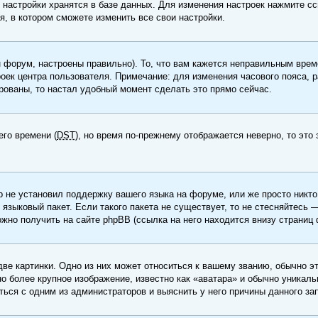
 настройки хранятся в базе данных. Для изменения настроек нажмите с
я, в котором сможете изменить все свои настройки.
 форум, настроены правильно). То, что вам кажется неправильным врем
роек центра пользователя. Примечание: для изменения часового пояса, р
рованы, то настал удобный момент сделать это прямо сейчас.
его времени (
DST
), но время по-прежнему отображается неверно, то это
р не установил поддержку вашего языка на форуме, или же просто никт
 языковый пакет. Если такого пакета не существует, то не стесняйтесь 
но получить на сайте phpBB (ссылка на него находится внизу страниц 
ве картинки. Одно из них может относиться к вашему званию, обычно эт
о более крупное изображение, известно как «аватара» и обычно уникал
ться с одним из администраторов и выяснить у него причины данного за