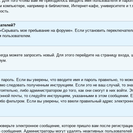
. Для того чтобы вам не приходилось вводить имя пользователя и паро
 компьютере, например в библиотеке, Интернет-кафе, университете и т
ость.
вателей?
 «Скрывать мое пребывание на форуме». Если установить переключатель
м пользователем.
сегда можете запросить новый. Для этого перейдите на страницу входа,
рум.
 пароль. Если вы уверены, что вводите имя и пароль правильно, то мо
димо следовать полученным инструкциям. Если это не ваш случай, то зна
оятельно, либо администратором до того, как они смогут в них войти. 
онной почты, то следуйте инструкциям, указанными в этом сообщении. 
ибо фильтром. Если вы уверены, что ввели правильный адрес электронно
роверьте электронное сообщение, которое пришло вам после регистрации
го сообщения. Администраторы могут удалять неактивных пользователей