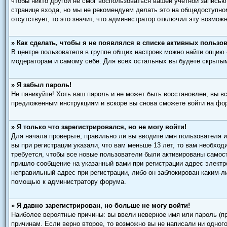
чтобы никто другой не смог воспользоваться вашей учетной записью
странице входа, но мы не рекомендуем делать это на общедоступном
отсутствует, то это значит, что администратор отключил эту возможн
» Как сделать, чтобы я не появлялся в списке активных пользо
В центре пользователя в группе общих настроек можно найти опцию
модераторам и самому себе. Для всех остальных вы будете скрыты
» Я забыл пароль!
Не паникуйте! Хоть ваш пароль и не может быть восстановлен, вы в
предложенным инструкциям и вскоре вы снова сможете войти на фо
» Я только что зарегистрировался, но не могу войти!
Для начала проверьте, правильно ли вы вводите имя пользователя и
вы при регистрации указали, что вам меньше 13 лет, то вам необхо
требуется, чтобы все новые пользователи были активированы самост
пришло сообщение на указанный вами при регистрации адрес электр
неправильный адрес при регистрации, либо он заблокирован каким-л
помощью к администратору форума.
» Я давно зарегистрирован, но больше не могу войти!
Наиболее вероятные причины: вы ввели неверное имя или пароль (п
причинам. Если верно второе, то возможно вы не написали ни одно