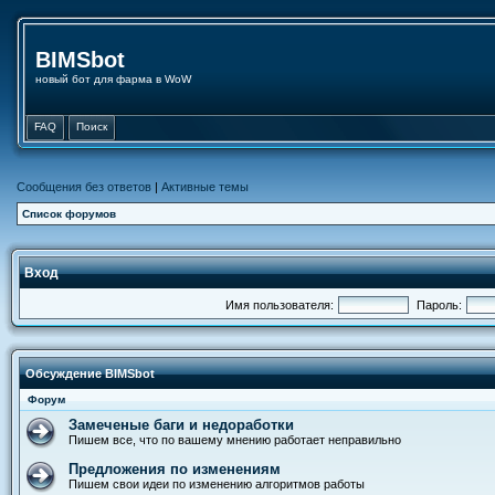
BIMSbot
новый бот для фарма в WoW
FAQ
Поиск
Сообщения без ответов
|
Активные темы
Список форумов
Вход
Имя пользователя:
Пароль:
Обсуждение BIMSbot
Форум
Замеченые баги и недоработки
Пишем все, что по вашему мнению работает неправильно
Предложения по изменениям
Пишем свои идеи по изменению алгоритмов работы