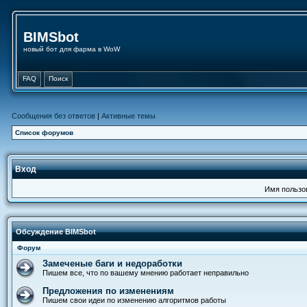
BIMSbot
новый бот для фарма в WoW
FAQ
Поиск
Сообщения без ответов
|
Активные темы
Список форумов
Вход
Имя пользо
Обсуждение BIMSbot
Форум
Замеченые баги и недоработки
Пишем все, что по вашему мнению работает неправильно
Предложения по изменениям
Пишем свои идеи по изменению алгоритмов работы