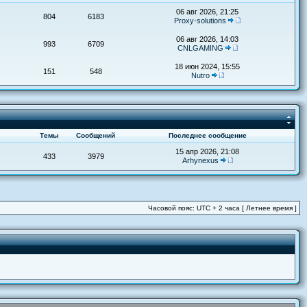
06 авг 2026, 21:25
804
6183
Proxy-solutions
06 авг 2026, 14:03
993
6709
CNLGAMING
18 июн 2024, 15:55
151
548
Nutro
Темы
Сообщений
Последнее сообщение
15 апр 2026, 21:08
433
3979
Arhynexus
Часовой пояс: UTC + 2 часа [ Летнее время ]