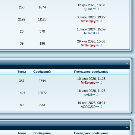
12 дек 2025, 10:58
256
1674
Qukis
30 июн 2026, 19:22
2192
11128
MrSergey
18 июн 2024, 15:59
26
370
Nutro
29 янв 2026, 15:06
39
196
MrSergey
Темы
Сообщений
Последнее сообщение
10 июн 2026, 11:15
387
2744
MrSergey
16 июн 2026, 11:23
1427
22572
evilzi
19 ноя 2025, 08:11
89
833
ACDC220
Темы
Сообщений
Последнее сообщение