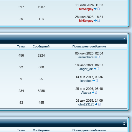
21 июн 2026, 11:33
397
1907
MrSergey
28 июл 2025, 18:31
25
113
MrSergey
Темы
Сообщений
Последнее сообщение
05 июл 2026, 02:54
456
2924
arnainbars
18 мар 2021, 06:37
92
600
Jager_ok
14 янв 2017, 00:36
9
25
lonedoc
25 янв 2026, 05:48
234
8288
Alasya
02 дек 2025, 14:09
83
485
john123123
Темы
Сообщений
Последнее сообщение