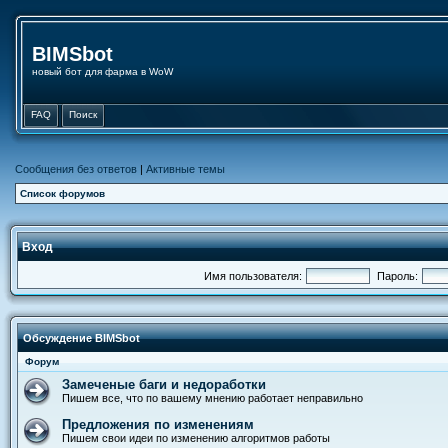
BIMSbot
новый бот для фарма в WoW
FAQ
Поиск
Сообщения без ответов
|
Активные темы
Список форумов
Вход
Имя пользователя:
Пароль:
Обсуждение BIMSbot
Форум
Замеченые баги и недоработки
Пишем все, что по вашему мнению работает неправильно
Предложения по изменениям
Пишем свои идеи по изменению алгоритмов работы