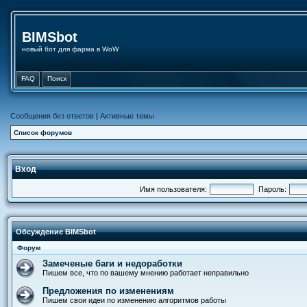
BIMSbot
новый бот для фарма в WoW
FAQ
Поиск
Сообщения без ответов
|
Активные темы
Список форумов
Вход
Имя пользователя:
Пароль:
Обсуждение BIMSbot
Форум
Замеченые баги и недоработки
Пишем все, что по вашему мнению работает неправильно
Предложения по изменениям
Пишем свои идеи по изменению алгоритмов работы