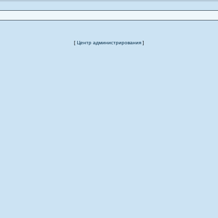
[
Центр администрирования
]