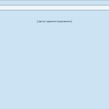
[
Центр администрирования
]