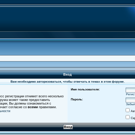
Вход
Вам необходимо авторизоваться, чтобы отвечать в темах в этом форуме.
Имя пользователя:
Регис
есс регистрации отнимет всего несколько
Пароль:
орума может также предоставить
ации, Вы должны ознакомиться с
Забыл
ачает согласие со
всеми
правилами.
ьности
Ав
Ск