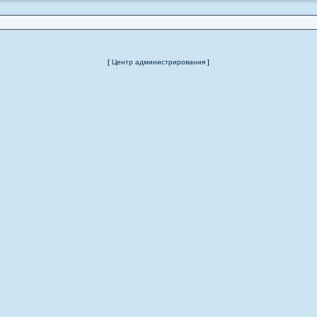
[
Центр администрирования
]