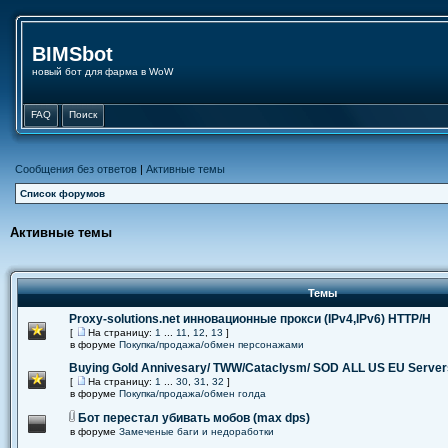
BIMSbot
новый бот для фарма в WoW
FAQ
Поиск
Сообщения без ответов
|
Активные темы
Список форумов
Активные темы
Темы
Proxy-solutions.net инновационные прокси (IPv4,IPv6) НТТР/Н
[
На страницу:
1
...
11
,
12
,
13
]
в форуме
Покупка/продажа/обмен персонажами
Buying Gold Annivesary/ TWW/Cataclysm/ SOD ALL US EU Server
[
На страницу:
1
...
30
,
31
,
32
]
в форуме
Покупка/продажа/обмен голда
Бот перестал убивать мобов (max dps)
в форуме
Замеченые баги и недоработки