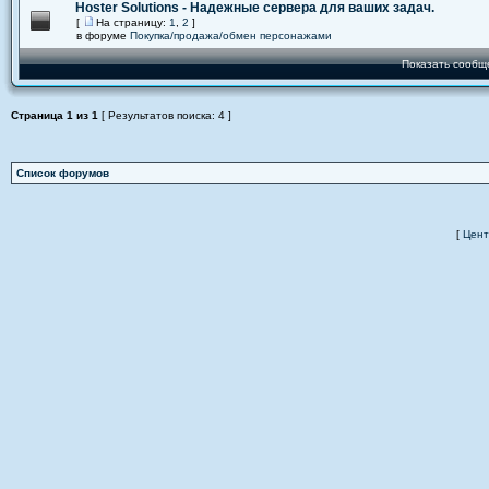
Hoster Solutions - Надежные сервера для ваших задач.
[
На страницу:
1
,
2
]
в форуме
Покупка/продажа/обмен персонажами
Показать сообщ
Страница
1
из
1
[ Результатов поиска: 4 ]
Список форумов
[
Цент