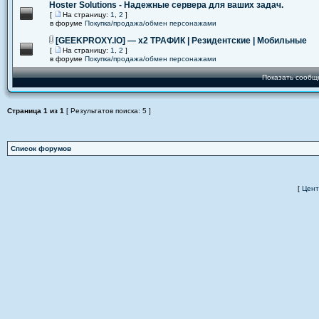
Hoster Solutions - Надежные сервера для ваших задач.
[
На страницу:
1
,
2
]
в форуме
Покупка/продажа/обмен персонажами
[GEEKPROXY.IO] — x2 ТРАФИК | Резидентские | Мобильные
[
На страницу:
1
,
2
]
в форуме
Покупка/продажа/обмен персонажами
Показать сообщ
Страница
1
из
1
[ Результатов поиска: 5 ]
Список форумов
[
Цент