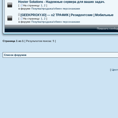
Hoster Solutions - Надежные сервера для ваших задач.
[
На страницу:
1
,
2
]
в форуме
Покупка/продажа/обмен персонажами
[GEEKPROXY.IO] — x2 ТРАФИК | Резидентские | Мобильные
[
На страницу:
1
,
2
]
в форуме
Покупка/продажа/обмен персонажами
Показать сообщ
Страница
1
из
1
[ Результатов поиска: 5 ]
Список форумов
[
Цент