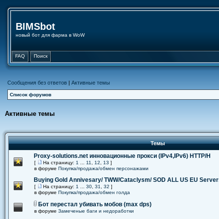
BIMSbot
новый бот для фарма в WoW
FAQ
Поиск
Сообщения без ответов
|
Активные темы
Список форумов
Активные темы
Темы
Proxy-solutions.net инновационные прокси (IPv4,IPv6) НТТР/Н
[
На страницу:
1
...
11
,
12
,
13
]
в форуме
Покупка/продажа/обмен персонажами
Buying Gold Annivesary/ TWW/Cataclysm/ SOD ALL US EU Server
[
На страницу:
1
...
30
,
31
,
32
]
в форуме
Покупка/продажа/обмен голда
Бот перестал убивать мобов (max dps)
в форуме
Замеченые баги и недоработки