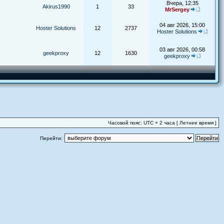
Вчера, 12:35
Akirus1990
1
33
MrSergey
04 авг 2026, 15:00
Hoster Solutions
12
2737
Hoster Solutions
03 авг 2026, 00:58
geekproxy
12
1630
geekproxy
Часовой пояс: UTC + 2 часа [ Летнее время ]
Перейти: