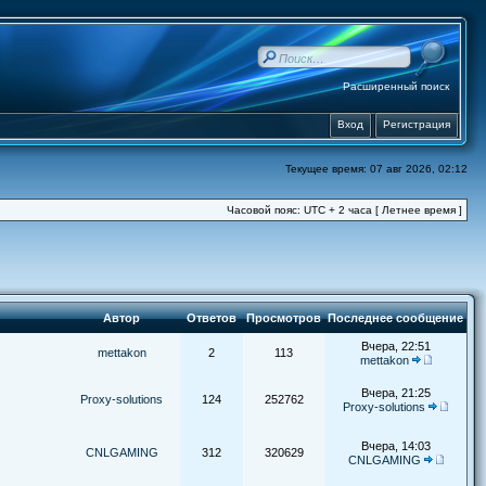
Расширенный поиск
Вход
Регистрация
Текущее время: 07 авг 2026, 02:12
Часовой пояс: UTC + 2 часа [ Летнее время ]
Автор
Ответов
Просмотров
Последнее сообщение
Вчера, 22:51
mettakon
2
113
mettakon
Вчера, 21:25
Proxy-solutions
124
252762
Proxy-solutions
Вчера, 14:03
CNLGAMING
312
320629
CNLGAMING