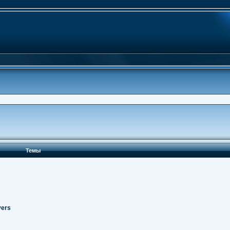
Темы
vers