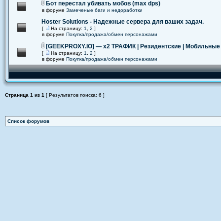
Бот перестал убивать мобов (max dps)
в форуме
Замеченые баги и недоработки
Hoster Solutions - Надежные сервера для ваших задач.
[
На страницу:
1
,
2
]
в форуме
Покупка/продажа/обмен персонажами
[GEEKPROXY.IO] — x2 ТРАФИК | Резидентские | Мобильные
[
На страницу:
1
,
2
]
в форуме
Покупка/продажа/обмен персонажами
Страница
1
из
1
[ Результатов поиска: 6 ]
Список форумов