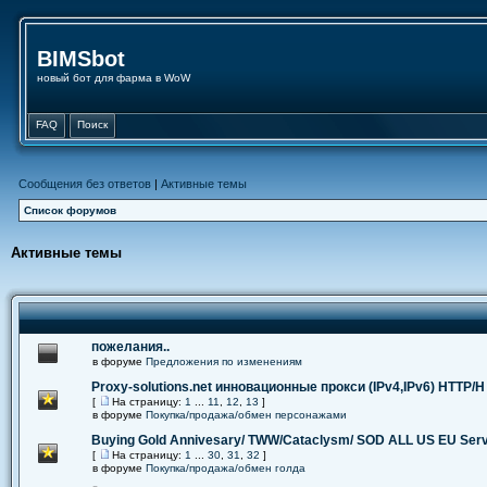
BIMSbot
новый бот для фарма в WoW
FAQ
Поиск
Сообщения без ответов
|
Активные темы
Список форумов
Активные темы
пожелания..
в форуме
Предложения по изменениям
Proxy-solutions.net инновационные прокси (IPv4,IPv6) НТТР/Н
[
На страницу:
1
...
11
,
12
,
13
]
в форуме
Покупка/продажа/обмен персонажами
Buying Gold Annivesary/ TWW/Cataclysm/ SOD ALL US EU Ser
[
На страницу:
1
...
30
,
31
,
32
]
в форуме
Покупка/продажа/обмен голда