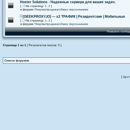
Hoster Solutions - Надежные сервера для ваших задач.
[
На страницу:
1
,
2
]
в форуме
Покупка/продажа/обмен персонажами
[GEEKPROXY.IO] — x2 ТРАФИК | Резидентские | Мобильные
[
На страницу:
1
,
2
]
в форуме
Покупка/продажа/обмен персонажами
Показать сообщ
Страница
1
из
1
[ Результатов поиска: 5 ]
Список форумов
[
Цент