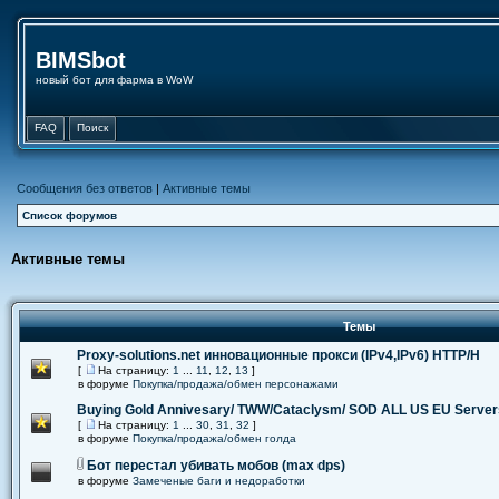
BIMSbot
новый бот для фарма в WoW
FAQ
Поиск
Сообщения без ответов
|
Активные темы
Список форумов
Активные темы
Темы
Proxy-solutions.net инновационные прокси (IPv4,IPv6) НТТР/Н
[
На страницу:
1
...
11
,
12
,
13
]
в форуме
Покупка/продажа/обмен персонажами
Buying Gold Annivesary/ TWW/Cataclysm/ SOD ALL US EU Server
[
На страницу:
1
...
30
,
31
,
32
]
в форуме
Покупка/продажа/обмен голда
Бот перестал убивать мобов (max dps)
в форуме
Замеченые баги и недоработки