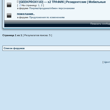
[GEEKPROXY.IO] — x2 ТРАФИК | Резидентские | Мобильные
[
На страницу:
1
,
2
]
в форуме
Покупка/продажа/обмен персонажами
пожелания..
в форуме
Предложения по изменениям
Показать сообщ
Страница
1
из
1
[ Результатов поиска: 5 ]
Список форумов
[
Цент