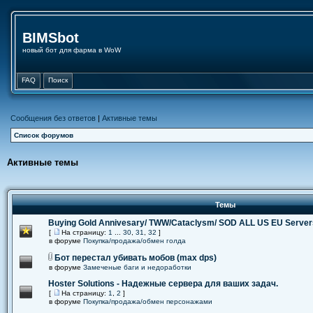
BIMSbot
новый бот для фарма в WoW
FAQ
Поиск
Сообщения без ответов
|
Активные темы
Список форумов
Активные темы
Темы
Buying Gold Annivesary/ TWW/Cataclysm/ SOD ALL US EU Server
[
На страницу:
1
...
30
,
31
,
32
]
в форуме
Покупка/продажа/обмен голда
Бот перестал убивать мобов (max dps)
в форуме
Замеченые баги и недоработки
Hoster Solutions - Надежные сервера для ваших задач.
[
На страницу:
1
,
2
]
в форуме
Покупка/продажа/обмен персонажами