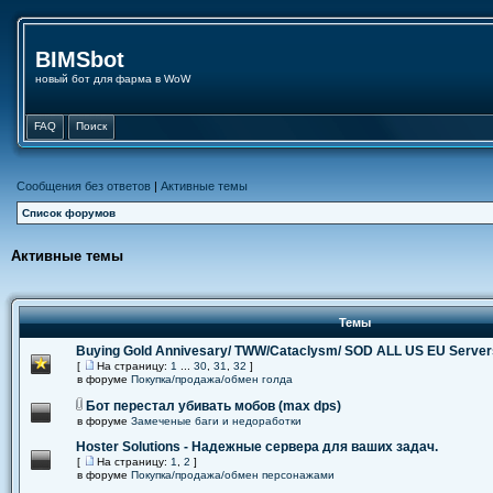
BIMSbot
новый бот для фарма в WoW
FAQ
Поиск
Сообщения без ответов
|
Активные темы
Список форумов
Активные темы
Темы
Buying Gold Annivesary/ TWW/Cataclysm/ SOD ALL US EU Server
[
На страницу:
1
...
30
,
31
,
32
]
в форуме
Покупка/продажа/обмен голда
Бот перестал убивать мобов (max dps)
в форуме
Замеченые баги и недоработки
Hoster Solutions - Надежные сервера для ваших задач.
[
На страницу:
1
,
2
]
в форуме
Покупка/продажа/обмен персонажами