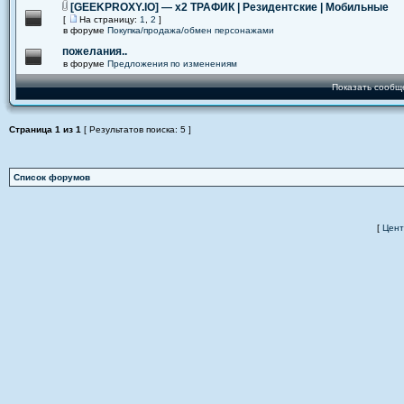
[GEEKPROXY.IO] — x2 ТРАФИК | Резидентские | Мобильные
[
На страницу:
1
,
2
]
в форуме
Покупка/продажа/обмен персонажами
пожелания..
в форуме
Предложения по изменениям
Показать сообщ
Страница
1
из
1
[ Результатов поиска: 5 ]
Список форумов
[
Цент