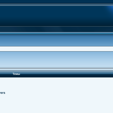
Темы
vers