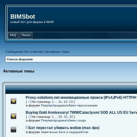
BIMSbot
новый бот для фарма в WoW
FAQ
Поиск
Сообщения без ответов
|
Активные темы
Список форумов
Активные темы
Proxy-solutions.net инновационные прокси (IPv4,IPv6) НТТР/Н
[
На страницу:
1
...
11
,
12
,
13
]
в форуме
Покупка/продажа/обмен персонажами
Buying Gold Annivesary/ TWW/Cataclysm/ SOD ALL US EU Ser
[
На страницу:
1
...
30
,
31
,
32
]
в форуме
Покупка/продажа/обмен голда
Бот перестал убивать мобов (max dps)
в форуме
Замеченые баги и недоработки