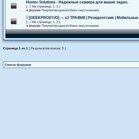
Hoster Solutions - Надежные сервера для ваших задач.
[
На страницу:
1
,
2
]
в форуме
Покупка/продажа/обмен персонажами
[GEEKPROXY.IO] — x2 ТРАФИК | Резидентские | Мобильные
[
На страницу:
1
,
2
]
в форуме
Покупка/продажа/обмен персонажами
Страница
1
из
1
[ Результатов поиска: 5 ]
Список форумов