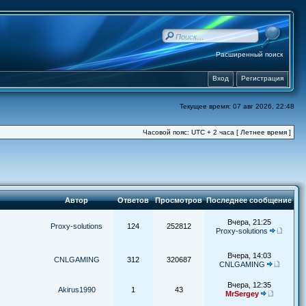
Расширенный поиск
Вход
Регистрация
Текущее время: 07 авг 2026, 22:48
Часовой пояс: UTC + 2 часа [ Летнее время ]
Автор
Ответов
Просмотров
Последнее сообщение
Вчера, 21:25
Proxy-solutions
124
252812
Proxy-solutions
Вчера, 14:03
CNLGAMING
312
320687
CNLGAMING
Вчера, 12:35
Akirus1990
1
43
MrSergey