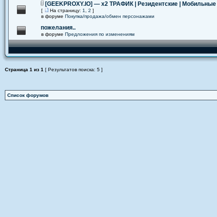
[GEEKPROXY.IO] — x2 ТРАФИК | Резидентские | Мобильные
[
На страницу:
1
,
2
]
в форуме
Покупка/продажа/обмен персонажами
пожелания..
в форуме
Предложения по изменениям
Страница
1
из
1
[ Результатов поиска: 5 ]
Список форумов