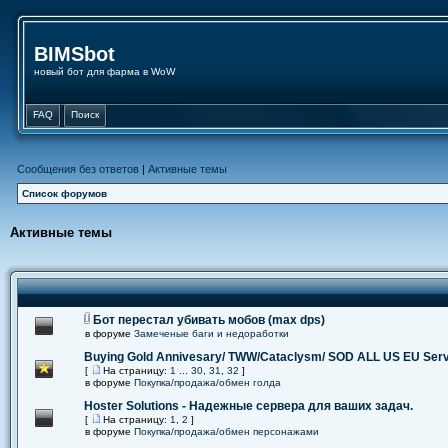
BIMSbot
новый бот для фарма в WoW
FAQ
Поиск
Сообщения без ответов
|
Активные темы
Список форумов
Активные темы
Бот перестал убивать мобов (max dps)
в форуме
Замеченые баги и недоработки
Buying Gold Annivesary/ TWW/Cataclysm/ SOD ALL US EU Ser
[
На страницу:
1
...
30
,
31
,
32
]
в форуме
Покупка/продажа/обмен голда
Hoster Solutions - Надежные сервера для ваших задач.
[
На страницу:
1
,
2
]
в форуме
Покупка/продажа/обмен персонажами