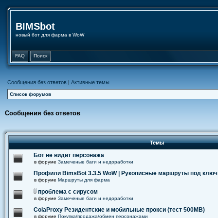
BIMSbot
новый бот для фарма в WoW
FAQ
Поиск
Сообщения без ответов
|
Активные темы
Список форумов
Сообщения без ответов
Темы
Бот не видит персонажа
в форуме
Замеченые баги и недоработки
Профили BimsBot 3.3.5 WoW | Рукописные маршруты под ключ
в форуме
Маршруты для фарма
проблема с сирусом
в форуме
Замеченые баги и недоработки
ColaProxy Резидентские и мобильные прокси (тест 500MB)
в форуме
Покупка/продажа/обмен персонажами