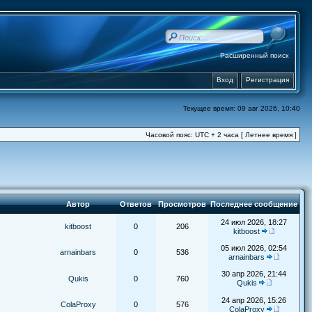
Расширенный поиск
Вход
Регистрация
Текущее время: 09 авг 2026, 10:40
Часовой пояс: UTC + 2 часа [ Летнее время ]
Автор
Ответов
Просмотров
Последнее сообщение
24 июл 2026, 18:27
kitboost
0
206
kitboost
05 июл 2026, 02:54
arnainbars
0
536
arnainbars
30 апр 2026, 21:44
Qukis
0
760
Qukis
24 апр 2026, 15:26
ColaProxy
0
576
ColaProxy