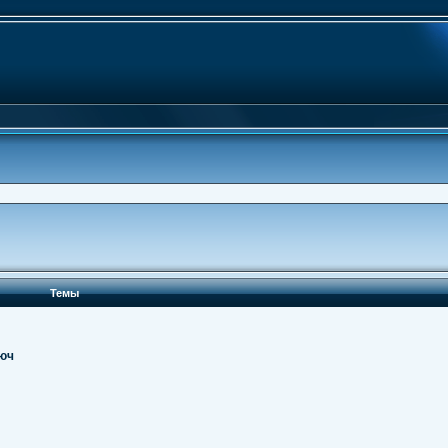
Темы
люч