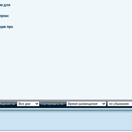
ов для
прокс
щик про
бщения за:
Сортировать по::