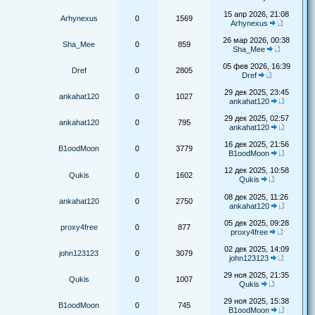
15 апр 2026, 21:08
Arhynexus
0
1569
Arhynexus
26 мар 2026, 00:38
Sha_Mee
0
859
Sha_Mee
05 фев 2026, 16:39
Dref
0
2805
Dref
29 дек 2025, 23:45
ankahat120
0
1027
ankahat120
29 дек 2025, 02:57
ankahat120
0
795
ankahat120
16 дек 2025, 21:56
B1oodMoon
0
3779
B1oodMoon
12 дек 2025, 10:58
Qukis
0
1602
Qukis
08 дек 2025, 11:26
ankahat120
0
2750
ankahat120
05 дек 2025, 09:28
proxy4free
0
877
proxy4free
02 дек 2025, 14:09
john123123
0
3079
john123123
29 ноя 2025, 21:35
Qukis
0
1007
Qukis
29 ноя 2025, 15:38
B1oodMoon
0
745
B1oodMoon