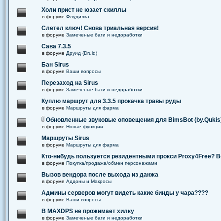
Холи прист не юзает скиллы
в форуме
Флудилка
Слетел ключ! Снова триальная версия!
в форуме
Замеченые баги и недоработки
Сава 7.3.5
в форуме
Друид (Druid)
Бан Sirus
в форуме
Ваши вопросы
Перезаход на Sirus
в форуме
Замеченые баги и недоработки
Куплю маршрут для 3.3.5 прокачка травы руды
в форуме
Маршруты для фарма
Обновленные звуковые оповещения для BimsBot (by.Qukis
в форуме
Новые функции
Маршруты Sirus
в форуме
Маршруты для фарма
Кто-нибудь пользуется резидентными прокси Proxy4Free? В
в форуме
Покупка/продажа/обмен персонажами
Вызов вендора после выхода из данжа
в форуме
Аддоны и Макросы
Админы серверов могут видеть какие бинды у чара????
в форуме
Ваши вопросы
В MAXDPS не прожимает хилку
в форуме
Замеченые баги и недоработки