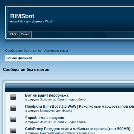
BIMSbot
новый бот для фарма в WoW
FAQ
Поиск
Сообщения без ответов
|
Активные темы
Список форумов
Сообщения без ответов
Бот не видит персонажа
в форуме
Замеченые баги и недоработки
Профили BimsBot 3.3.5 WoW | Рукописные маршруты под к
в форуме
Маршруты для фарма
проблема с сирусом
в форуме
Замеченые баги и недоработки
ColaProxy Резидентские и мобильные прокси (тест 500MB)
в форуме
Покупка/продажа/обмен персонажами