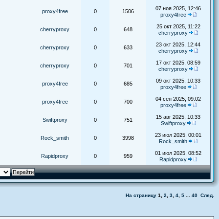
07 ноя 2025, 12:46
proxy4free
0
1506
proxy4free
25 окт 2025, 11:22
cherryproxy
0
648
cherryproxy
23 окт 2025, 12:44
cherryproxy
0
633
cherryproxy
17 окт 2025, 08:59
cherryproxy
0
701
cherryproxy
09 окт 2025, 10:33
proxy4free
0
685
proxy4free
04 сен 2025, 09:02
proxy4free
0
700
proxy4free
15 авг 2025, 10:33
Swiftproxy
0
751
Swiftproxy
23 июл 2025, 00:01
Rock_smith
0
3998
Rock_smith
01 июл 2025, 08:52
Rapidproxy
0
959
Rapidproxy
На страницу
1
,
2
,
3
,
4
,
5
...
40
След.