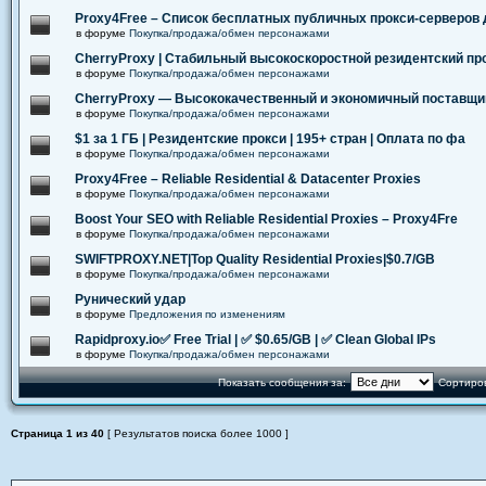
Proxy4Free – Список бесплатных публичных прокси-серверов
в форуме
Покупка/продажа/обмен персонажами
CherryProxy | Стабильный высокоскоростной резидентский пр
в форуме
Покупка/продажа/обмен персонажами
CherryProxy — Высококачественный и экономичный поставщи
в форуме
Покупка/продажа/обмен персонажами
$1 за 1 ГБ | Резидентские прокси | 195+ стран | Оплата по фа
в форуме
Покупка/продажа/обмен персонажами
Proxy4Free – Reliable Residential & Datacenter Proxies
в форуме
Покупка/продажа/обмен персонажами
Boost Your SEO with Reliable Residential Proxies – Proxy4Fre
в форуме
Покупка/продажа/обмен персонажами
SWIFTPROXY.NET|Top Quality Residential Proxies|$0.7/GB
в форуме
Покупка/продажа/обмен персонажами
Рунический удар
в форуме
Предложения по изменениям
Rapidproxy.io✅ Free Trial | ✅ $0.65/GB | ✅ Clean Global IPs
в форуме
Покупка/продажа/обмен персонажами
Показать сообщения за:
Сортиров
Страница
1
из
40
[ Результатов поиска более 1000 ]