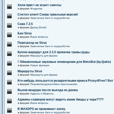
Холи прист не юзает скиллы
в форуме
Флудилка
Слетел ключ! Снова триальная версия!
в форуме
Замеченые баги и недоработки
Сава 7.3.5
в форуме
Друид (Druid)
Бан Sirus
в форуме
Ваши вопросы
Перезаход на Sirus
в форуме
Замеченые баги и недоработки
Куплю маршрут для 3.3.5 прокачка травы руды
в форуме
Маршруты для фарма
Обновленные звуковые оповещения для BimsBot (by.Qukis)
в форуме
Новые функции
Маршруты Sirus
в форуме
Маршруты для фарма
Кто-нибудь пользуется резидентными прокси Proxy4Free? Вот 
в форуме
Покупка/продажа/обмен персонажами
Вызов вендора после выхода из данжа
в форуме
Аддоны и Макросы
Админы серверов могут видеть какие бинды у чара????
в форуме
Ваши вопросы
В MAXDPS не прожимает хилку
в форуме
Замеченые баги и недоработки