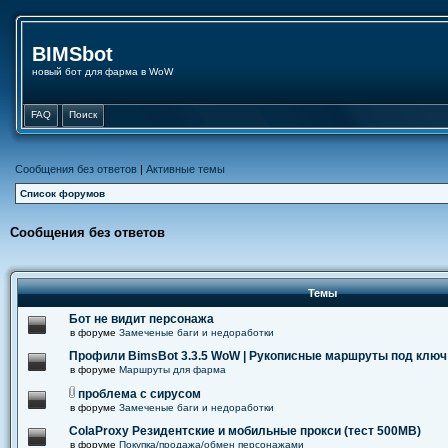
BIMSbot
новый бот для фарма в WoW
FAQ
Поиск
Сообщения без ответов
|
Активные темы
Список форумов
Сообщения без ответов
Темы
Бот не видит персонажа
в форуме
Замеченые баги и недоработки
Профили BimsBot 3.3.5 WoW | Рукописные маршруты под ключ
в форуме
Маршруты для фарма
проблема с сирусом
в форуме
Замеченые баги и недоработки
ColaProxy Резидентские и мобильные прокси (тест 500MB)
в форуме
Покупка/продажа/обмен персонажами