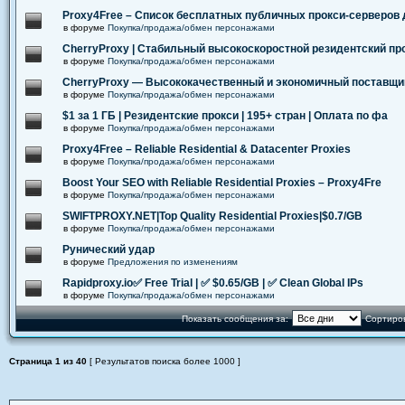
Proxy4Free – Список бесплатных публичных прокси-серверов
в форуме
Покупка/продажа/обмен персонажами
CherryProxy | Стабильный высокоскоростной резидентский пр
в форуме
Покупка/продажа/обмен персонажами
CherryProxy — Высококачественный и экономичный поставщи
в форуме
Покупка/продажа/обмен персонажами
$1 за 1 ГБ | Резидентские прокси | 195+ стран | Оплата по фа
в форуме
Покупка/продажа/обмен персонажами
Proxy4Free – Reliable Residential & Datacenter Proxies
в форуме
Покупка/продажа/обмен персонажами
Boost Your SEO with Reliable Residential Proxies – Proxy4Fre
в форуме
Покупка/продажа/обмен персонажами
SWIFTPROXY.NET|Top Quality Residential Proxies|$0.7/GB
в форуме
Покупка/продажа/обмен персонажами
Рунический удар
в форуме
Предложения по изменениям
Rapidproxy.io✅ Free Trial | ✅ $0.65/GB | ✅ Clean Global IPs
в форуме
Покупка/продажа/обмен персонажами
Показать сообщения за:
Сортиров
Страница
1
из
40
[ Результатов поиска более 1000 ]