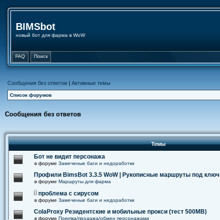
BIMSbot
новый бот для фарма в WoW
FAQ
Поиск
Сообщения без ответов
|
Активные темы
Список форумов
Сообщения без ответов
Темы
Бот не видит персонажа
в форуме
Замеченые баги и недоработки
Профили BimsBot 3.3.5 WoW | Рукописные маршруты под ключ
в форуме
Маршруты для фарма
проблема с сирусом
в форуме
Замеченые баги и недоработки
ColaProxy Резидентские и мобильные прокси (тест 500MB)
в форуме
Покупка/продажа/обмен персонажами