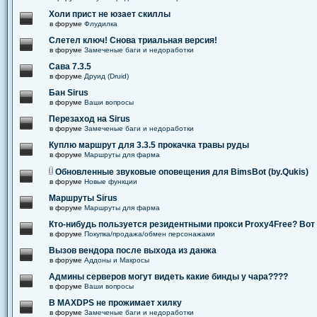
Холи прист не юзает скиллы
в форуме
Флудилка
Слетел ключ! Снова триальная версия!
в форуме
Замеченые баги и недоработки
Сава 7.3.5
в форуме
Друид (Druid)
Бан Sirus
в форуме
Ваши вопросы
Перезаход на Sirus
в форуме
Замеченые баги и недоработки
Куплю маршрут для 3.3.5 прокачка травы руды
в форуме
Маршруты для фарма
Обновленные звуковые оповещения для BimsBot (by.Qukis)
в форуме
Новые функции
Маршруты Sirus
в форуме
Маршруты для фарма
Кто-нибудь пользуется резидентными прокси Proxy4Free? Вот 
в форуме
Покупка/продажа/обмен персонажами
Вызов вендора после выхода из данжа
в форуме
Аддоны и Макросы
Админы серверов могут видеть какие бинды у чара????
в форуме
Ваши вопросы
В MAXDPS не прожимает хилку
в форуме
Замеченые баги и недоработки