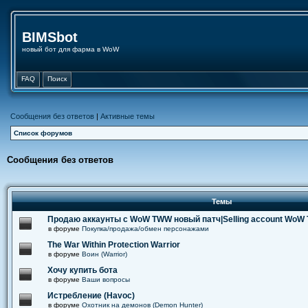
BIMSbot
новый бот для фарма в WoW
FAQ
Поиск
Сообщения без ответов
|
Активные темы
Список форумов
Сообщения без ответов
Темы
Продаю аккаунты с WoW TWW новый патч|Selling account WoW
в форуме
Покупка/продажа/обмен персонажами
The War Within Protection Warrior
в форуме
Воин (Warrior)
Хочу купить бота
в форуме
Ваши вопросы
Истребление (Havoc)
в форуме
Охотник на демонов (Demon Hunter)