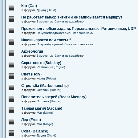
Кот (Cat)
в форуме
Друид (Druid)
Не работает выбор энтити и не записывается маршрут
в форуме
Замеченые баги и недоработки
Прокси под любые задачи. Персональные, Ротационные, UDP
в форуме
Покупка/продажа/обмен персонажами
Ищешь прокси или соксы ?
в форуме
Покупка/продажа/обмен персонажами
Археология
в форуме
Замеченые баги и недоработки
Скрытность (Subtlety)
в форуме
Разбойник (Rogue)
Свет (Holy)
в форуме
Жрец (Priest)
Стрельба (Marksmanship)
в форуме
Охотник (Hunter)
Повелитель зверей (Beast Mastery)
в форуме
Охотник (Hunter)
Тайная магия (Arcane)
в форуме
Маг (Mage)
Лед (Frost)
в форуме
Маг (Mage)
Сова (Balance)
в форуме
Друид (Druid)