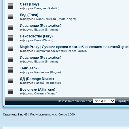
Свет (Holy)
в форуме
Паладин (Paladin)
Лед (Frost)
в форуме
Рыцарь смерти (Death Knight)
Исцеление (Restoration)
в форуме
Шаман (Shaman)
Неистовство (Fury)
в форуме
Воин (Warrior)
MagicProxy | Лучшие прокси с автообновлением по низкой цене
в форуме
Покупка/продажа/обмен персонажами
Исцеление (Restoration)
в форуме
Шаман (Shaman)
Танк (Tank)
в форуме
Разбойник (Rogue)
ДД (Damage Dealer)
в форуме
Разбойник (Rogue)
Все спеки (All in one)
в форуме
Охотник (Hunter)
Показать сообщения за:
Сортиров
Страница
3
из
40
[ Результатов поиска более 1000 ]