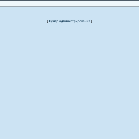
[
Центр администрирования
]