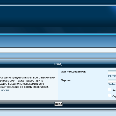
Вход
Имя пользователя:
Регис
есс регистрации отнимет всего несколько
Пароль:
орума может также предоставить
ации, Вы должны ознакомиться с
Забыл
ачает согласие со
всеми
правилами.
ьности
Ав
Ск