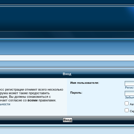
Вход
Имя пользователя:
Регис
есс регистрации отнимет всего несколько
Пароль:
орума может также предоставить
ации, Вы должны ознакомиться с
Забыл
ачает согласие со
всеми
правилами.
ьности
Ав
Ск