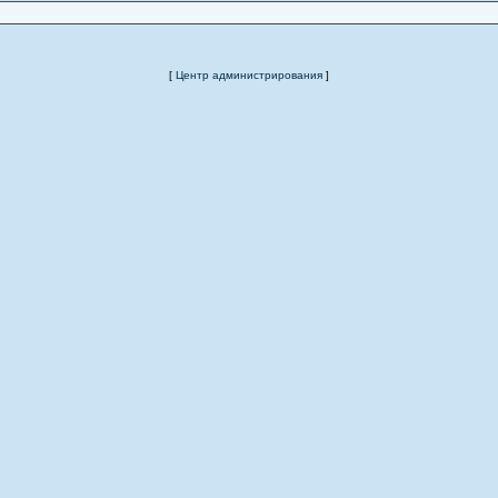
[
Центр администрирования
]