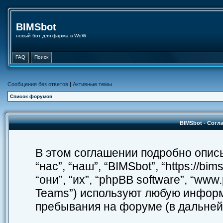
BIMSbot
новый бот для фарма в WoW
FAQ
Поиск
Сообщения без ответов
|
Активные темы
Список форумов
BIMSbot - Сог
В этом соглашении подробно описы
“нас”, “наш”, “BIMSbot”, “https://b
“они”, “их”, “phpBB software”, “ww
Teams”) используют любую информ
пребывания на форуме (в дальне