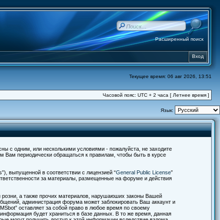
Расширенный поиск
Вход
Текущее время: 06 авг 2026, 13:51
Часовой пояс: UTC + 2 часа [ Летнее время ]
Язык:
асны с одним, или несколькими условиями - пожалуйста, не заходите
ем Вам периодически обращаться к правилам, чтобы быть в курсе
”), выпущенной в соответствии с лицензией “
General Public License
”
 ответственности за материалы, размещенные на форуме и действия
й розни, а также прочих материалов, нарушаюших законы Вашей
ообщений, администрация форума может заблокировать Ваш аккаунт и
IMSbot” оставляет за собой право в любое время по своему
 информация будет храниться в базе данных. В то же время, данная
орые могут получить доступ к этой информации вследствие взлома.