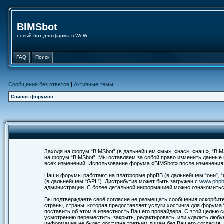
BIMSbot
новый бот для фарма в WoW
FAQ
Поиск
Сообщения без ответов
|
Активные темы
Список форумов
Заходя на форум “BIMSbot” (в дальнейшем «мы», «нас», «наш», “BIMSb
на форум “BIMSbot”. Мы оставляем за собой право изменить данные
всех изменений. Использование форума «BIMSbot» после изменения
Наши форумы работают на платформе phpBB (в дальнейшем “они”, “их
(в дальнейшем “GPL”). Дистрибутив может быть загружен с
www.php
администрации. С более детальной информацией можно ознакомить
Вы подтверждаете своё согласие не размещать сообщения оскорбител
страны, страны, которая предоставляет услуги хостинга для форум
поставить об этом в известность Вашего провайдера. С этой целью 
усмотрению переместить, закрыть, редактировать, или удалить любу
информация не будет доступна третьим лицам без Вашего согласия, 