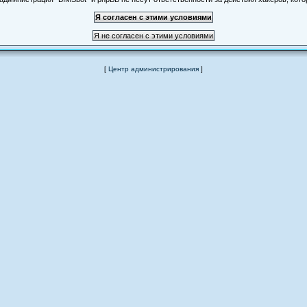
[
Центр администрирования
]