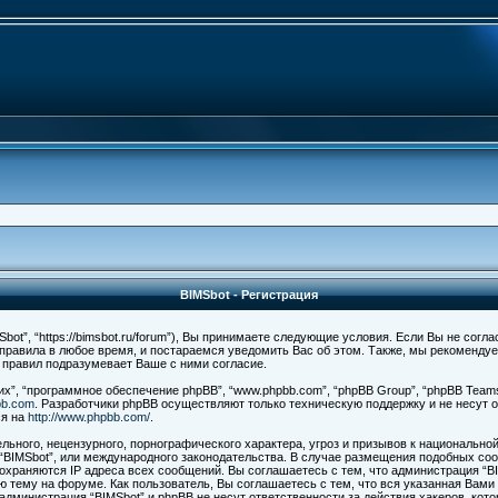
BIMSbot - Регистрация
ot”, “https://bimsbot.ru/forum”), Вы принимаете следующие условия. Если Вы не согл
 правила в любое время, и постараемся уведомить Вас об этом. Также, мы рекоменду
 правил подразумевает Ваше с ними согласие.
”, “программное обеспечение phpBB”, “www.phpbb.com”, “phpBB Group”, “phpBB Teams
bb.com
. Разработчики phpBB осуществляют только техническую поддержку и не несут
ся на
http://www.phpbb.com/
.
ьного, нецензурного, порнографического характера, угроз и призывов к национально
а “BIMSbot”, или международного законодательства. В случае размещения подобных с
сохраняются IP адреса всех сообщений. Вы соглашаетесь с тем, что администрация “B
ю тему на форуме. Как пользователь, Вы соглашаетесь с тем, что вся указанная Вами
администрация “BIMSbot” и phpBB не несут ответственности за действия хакеров, кот