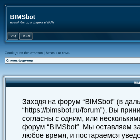
BIMSbot
новый бот для фарма в WoW
FAQ
Поиск
Сообщения без ответов
|
Активные темы
Список форумов
BIM
Заходя на форум “BIMSbot” (в дал
“https://bimsbot.ru/forum”), Вы п
согласны с одним, или нескольким
форум “BIMSbot”. Мы оставляем з
любое время, и постараемся уведо