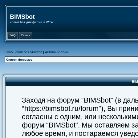
BIMSbot
новый бот для фарма в WoW
FAQ
Поиск
Сообщения без ответов
|
Активные темы
Список форумов
BIM
Заходя на форум “BIMSbot” (в дал
“https://bimsbot.ru/forum”), Вы п
согласны с одним, или нескольким
форум “BIMSbot”. Мы оставляем з
любое время, и постараемся уведо