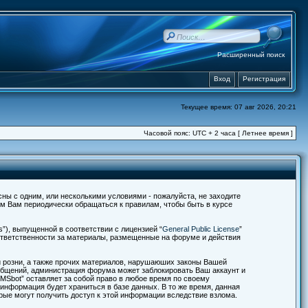
Расширенный поиск
Вход
Регистрация
Текущее время: 07 авг 2026, 20:21
Часовой пояс: UTC + 2 часа [ Летнее время ]
асны с одним, или несколькими условиями - пожалуйста, не заходите
ем Вам периодически обращаться к правилам, чтобы быть в курсе
”), выпущенной в соответствии с лицензией “
General Public License
”
 ответственности за материалы, размещенные на форуме и действия
й розни, а также прочих материалов, нарушаюших законы Вашей
ообщений, администрация форума может заблокировать Ваш аккаунт и
IMSbot” оставляет за собой право в любое время по своему
 информация будет храниться в базе данных. В то же время, данная
орые могут получить доступ к этой информации вследствие взлома.