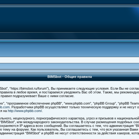
BIMSbot - Общие правила
ot”, “https://bimsbot.ru/forum”), Вы принимаете следующие условия. Если Вы не согл
 правила в любое время, и постараемся уведомить Вас об этом. Также, мы рекоменду
 правил подразумевает Ваше с ними согласие.
”, “программное обеспечение phpBB”, “www.phpbb.com”, “phpBB Group”, “phpBB Teams
bb.com
. Разработчики phpBB осуществляют только техническую поддержку и не несут
ся на
http://www.phpbb.com/
.
ьного, нецензурного, порнографического характера, угроз и призывов к национально
а “BIMSbot”, или международного законодательства. В случае размещения подобных с
сохраняются IP адреса всех сообщений. Вы соглашаетесь с тем, что администрация “B
ю тему на форуме. Как пользователь, Вы соглашаетесь с тем, что вся указанная Вами
администрация “BIMSbot” и phpBB не несут ответственности за действия хакеров, кот