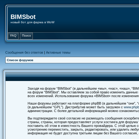
BIMSbot
новый бот для фарма в WoW
FAQ
Поиск
Сообщения без ответов
|
Активные темы
Список форумов
Заходя на форум “BIMSbot” (в дальнейшем «мы», «нас», «наш», “BIMSb
на форум “BIMSbot”. Мы оставляем за собой право изменить данные
всех изменений. Использование форума «BIMSbot» после изменения
Наши форумы работают на платформе phpBB (в дальнейшем “они”, “их
(в дальнейшем “GPL”). Дистрибутив может быть загружен с
www.php
администрации. С более детальной информацией можно ознакомить
Вы подтверждаете своё согласие не размещать сообщения оскорбител
страны, страны, которая предоставляет услуги хостинга для форум
поставить об этом в известность Вашего провайдера. С этой целью 
усмотрению переместить, закрыть, редактировать, или удалить любу
информация не будет доступна третьим лицам без Вашего согласия, 