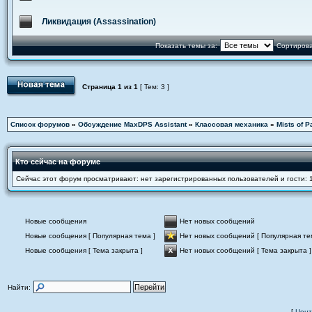
Ликвидация (Assassination)
Показать темы за:
Сортирова
Страница
1
из
1
[ Тем: 3 ]
Список форумов
»
Обсуждение MaxDPS Assistant
»
Классовая механика
»
Mists of P
Кто сейчас на форуме
Сейчас этот форум просматривают: нет зарегистрированных пользователей и гости: 
Новые сообщения
Нет новых сообщений
Новые сообщения [ Популярная тема ]
Нет новых сообщений [ Популярная те
Новые сообщения [ Тема закрыта ]
Нет новых сообщений [ Тема закрыта ]
Найти:
[
Цент