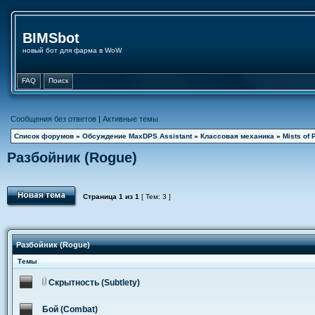
BIMSbot
новый бот для фарма в WoW
FAQ
Поиск
Сообщения без ответов
|
Активные темы
Список форумов
»
Обсуждение MaxDPS Assistant
»
Классовая механика
»
Mists of 
Разбойник (Rogue)
Страница
1
из
1
[ Тем: 3 ]
Разбойник (Rogue)
Темы
Скрытность (Subtlety)
Бой (Combat)