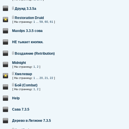
Друид 3.3.5а
Restoration Druid
[ На страницу:
1
...
59
,
60
,
61
]
Maxdps 3.3.5 сова
НЕ тыкает кнопки.
Воздаяние (Retribution)
Midnight
[ На страницу:
1
,
2
]
Хмелевар
[ На страницу:
1
...
20
,
21
,
22
]
Бой (Combat)
[ На страницу:
1
,
2
]
Help
Сава 7.3.5
Дерево в Легионе 7.3.5