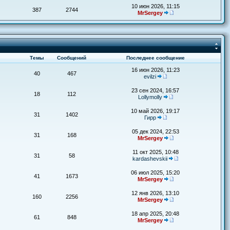
10 июн 2026, 11:15
387
2744
MrSergey
Темы
Сообщений
Последнее сообщение
16 июн 2026, 11:23
40
467
evilzi
23 сен 2024, 16:57
18
112
Lollymolly
10 май 2026, 19:17
31
1402
Гирр
05 дек 2024, 22:53
31
168
MrSergey
11 окт 2025, 10:48
31
58
kardashevskii
06 июл 2025, 15:20
41
1673
MrSergey
12 янв 2026, 13:10
160
2256
MrSergey
18 апр 2025, 20:48
61
848
MrSergey