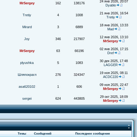
24 янв 2026, 20:07
MrSergey
162
138176
Dyablo
21 янв 2026, 16:54
Tretiy
4
1008
Tretiy
18 янв 2026, 13:33
Mirard
3
6889
Mad
12 янв 2026, 13:10
Joy
346
217907
MrSergey
02 янв 2026, 17:15
MrSergey
63
66196
Dref
30 дек 2025, 17:48
plyushka
5
1083
LAGGER
19 ноя 2025, 08:11
Шляпокрагл
276
324347
ACDC220
09 ноя 2025, 22:47
asa620102
1
606
MrSergey
29 окт 2025, 18:09
sergei
624
443805
MrSergey
Темы
Сообщений
Последнее сообщение