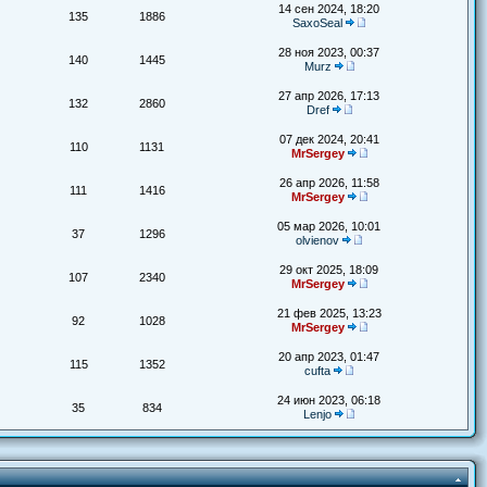
14 сен 2024, 18:20
135
1886
SaxoSeal
28 ноя 2023, 00:37
140
1445
Murz
27 апр 2026, 17:13
132
2860
Dref
07 дек 2024, 20:41
110
1131
MrSergey
26 апр 2026, 11:58
111
1416
MrSergey
05 мар 2026, 10:01
37
1296
olvienov
29 окт 2025, 18:09
107
2340
MrSergey
21 фев 2025, 13:23
92
1028
MrSergey
20 апр 2023, 01:47
115
1352
cufta
24 июн 2023, 06:18
35
834
Lenjo