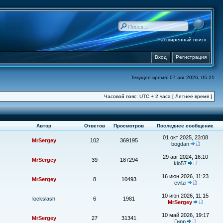
Расширенный поиск
Вход
Регистрация
Текущее время: 07 авг 2026, 05:21
Часовой пояс: UTC + 2 часа [ Летнее время ]
Автор
Ответов
Просмотров
Последнее сообщение
01 окт 2025, 23:08
MrSergey
102
369195
bogdan
29 авг 2024, 16:10
MrSergey
39
187294
kio57
16 июн 2026, 11:23
MrSergey
8
10493
evilzi
10 июн 2026, 11:15
lockslash
6
1981
MrSergey
10 май 2026, 19:17
MrSergey
27
31341
Гирр