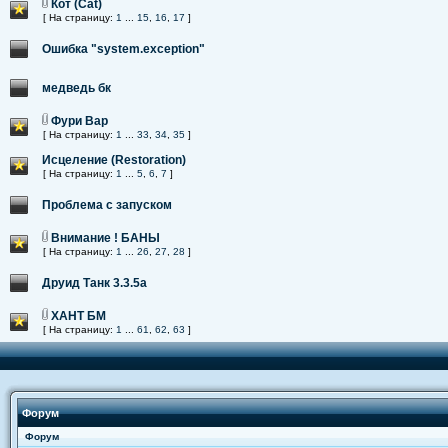
Кот (Cat)
[ На страницу:
1
...
15
,
16
,
17
]
Ошибка "system.exception"
медведь бк
Фури Вар
[ На страницу:
1
...
33
,
34
,
35
]
Исцеление (Restoration)
[ На страницу:
1
...
5
,
6
,
7
]
Проблема с запуском
Внимание ! БАНЫ
[ На страницу:
1
...
26
,
27
,
28
]
Друид Танк 3.3.5a
ХАНТ БМ
[ На страницу:
1
...
61
,
62
,
63
]
Форум
Форум