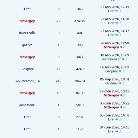
27 апр 2026, 17:13
Dref
3
346
Dref
27 апр 2026, 14:20
MrSergey
602
374115
Dref
27 апр 2026, 14:17
Джестлайк
3
404
Dref
26 апр 2026, 11:58
gozixz
1
398
MrSergey
10 апр 2026, 18:09
MrSergey
9
10488
immobilaizer
06 апр 2026, 18:02
Gaspare
12
4249
Gropunt
05 мар 2026, 10:01
SkyDreamer_EA
216
206781
olvienov
19 фев 2026, 13:19
MrSergey
19
36108
MrSergey
08 фев 2026, 16:22
jamestank
1
5810
MrSergey
05 фев 2026, 16:39
Dref
0
2797
Dref
04 фев 2026, 14:13
Dref
1
1122
Dref