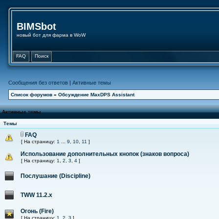
BIMSbot
новый бот для фарма в WoW
FAQ
Поиск
Сообщения без ответов
|
Активные темы
Список форумов
»
Обсуждение MaxDPS Assistant
Активные темы
Темы
FAQ
[ На страницу:
1
...
9
,
10
,
11
]
Использование дополнительных кнопок (знаков вопроса)
[ На страницу:
1
,
2
,
3
,
4
]
Послушание (Discipline)
TWW 11.2.x
Огонь (Fire)
[ На страницу:
1
,
2
,
3
]