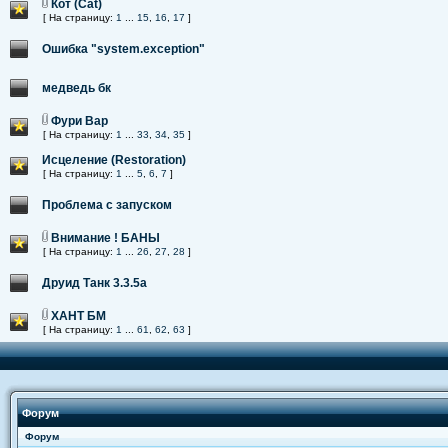
Кот (Cat)
[ На страницу:
1
...
15
,
16
,
17
]
Ошибка "system.exception"
медведь бк
Фури Вар
[ На страницу:
1
...
33
,
34
,
35
]
Исцеление (Restoration)
[ На страницу:
1
...
5
,
6
,
7
]
Проблема с запуском
Внимание ! БАНЫ
[ На страницу:
1
...
26
,
27
,
28
]
Друид Танк 3.3.5a
ХАНТ БМ
[ На страницу:
1
...
61
,
62
,
63
]
Форум
Форум