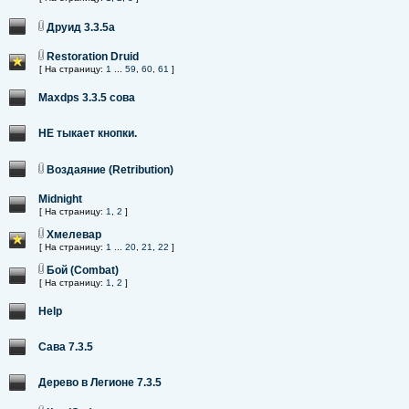
Друид 3.3.5а
Restoration Druid
[ На страницу:
1
...
59
,
60
,
61
]
Maxdps 3.3.5 сова
НЕ тыкает кнопки.
Воздаяние (Retribution)
Midnight
[ На страницу:
1
,
2
]
Хмелевар
[ На страницу:
1
...
20
,
21
,
22
]
Бой (Combat)
[ На страницу:
1
,
2
]
Help
Сава 7.3.5
Дерево в Легионе 7.3.5