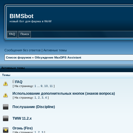
BIMSbot
новый бот для фарма в WoW
FAQ
Поиск
Сообщения без ответов
|
Активные темы
Список форумов
»
Обсуждение MaxDPS Assistant
Активные темы
Темы
FAQ
[ На страницу:
1
...
9
,
10
,
11
]
Использование дополнительных кнопок (знаков вопроса)
[ На страницу:
1
,
2
,
3
,
4
]
Послушание (Discipline)
TWW 11.2.x
Огонь (Fire)
[ На страницу:
1
,
2
,
3
]