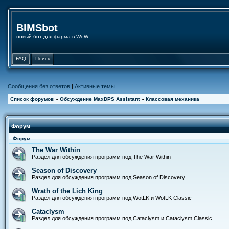
BIMSbot
новый бот для фарма в WoW
FAQ
Поиск
Сообщения без ответов
|
Активные темы
Список форумов
»
Обсуждение MaxDPS Assistant
»
Классовая механика
Форум
Форум
The War Within
Раздел для обсуждения программ под The War Within
Season of Discovery
Раздел для обсуждения программ под Season of Discovery
Wrath of the Lich King
Раздел для обсуждения программ под WotLK и WotLK Classic
Cataclysm
Раздел для обсуждения программ под Cataclysm и Cataclysm Classic