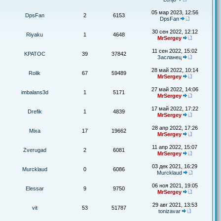
05 мар 2023, 12:56
DpsFan
2
6153
DpsFan
30 сен 2022, 12:12
Riyaku
1
4648
MrSergey
11 сен 2022, 15:02
KPATOC
39
37842
Засланец
28 май 2022, 10:14
Rolik
67
59489
MrSergey
27 май 2022, 14:06
imbalans3d
1
5171
MrSergey
17 май 2022, 17:22
Drefik
1
4839
MrSergey
28 апр 2022, 17:26
Mixa
17
19662
MrSergey
11 апр 2022, 15:07
Zverugad
2
6081
MrSergey
03 дек 2021, 16:29
Murcklaud
0
6086
Murcklaud
06 ноя 2021, 19:05
Elessar
9
9750
MrSergey
29 авг 2021, 13:53
vit
53
51787
tonizavar