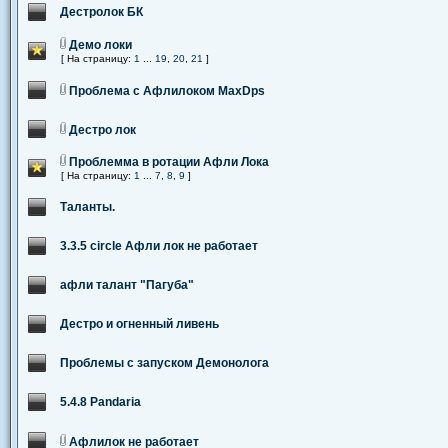
Дестролок БК
Демо локи
[ На страницу:
1
...
19
,
20
,
21
]
Проблема с Афлилоком MaxDps
Дестро лок
Проблемма в ротации Афли Лока
[ На страницу:
1
...
7
,
8
,
9
]
Таланты.
3.3.5 circle Афли лок не работает
афли талант "Пагуба"
Дестро и огненный ливень
Проблемы с запуском Демонолога
5.4.8 Pandaria
Афлилок не работает