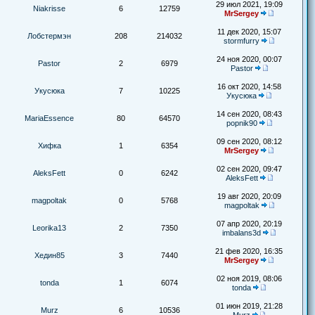
29 июл 2021, 19:09
Niakrisse
6
12759
MrSergey
11 дек 2020, 15:07
Лобстермэн
208
214032
stormfurry
24 ноя 2020, 00:07
Pastor
2
6979
Pastor
16 окт 2020, 14:58
Укусюка
7
10225
Укусюка
14 сен 2020, 08:43
MariaEssence
80
64570
popnik90
09 сен 2020, 08:12
Хифка
1
6354
MrSergey
02 сен 2020, 09:47
AleksFett
0
6242
AleksFett
19 авг 2020, 20:09
magpoltak
0
5768
magpoltak
07 апр 2020, 20:19
Leorika13
2
7350
imbalans3d
21 фев 2020, 16:35
Хедин85
3
7440
MrSergey
02 ноя 2019, 08:06
tonda
1
6074
tonda
01 июн 2019, 21:28
Murz
6
10536