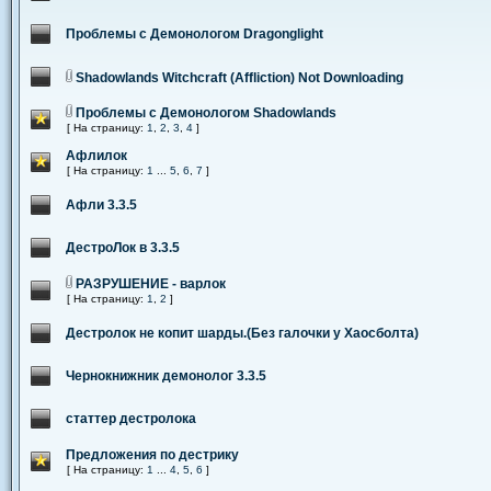
Проблемы с Демонологом Dragonglight
Shadowlands Witchcraft (Affliction) Not Downloading
Проблемы с Демонологом Shadowlands
[ На страницу:
1
,
2
,
3
,
4
]
Афлилок
[ На страницу:
1
...
5
,
6
,
7
]
Афли 3.3.5
ДестроЛок в 3.3.5
РАЗРУШЕНИЕ - варлок
[ На страницу:
1
,
2
]
Дестролок не копит шарды.(Без галочки у Хаосболта)
Чернокнижник демонолог 3.3.5
статтер дестролока
Предложения по дестрику
[ На страницу:
1
...
4
,
5
,
6
]