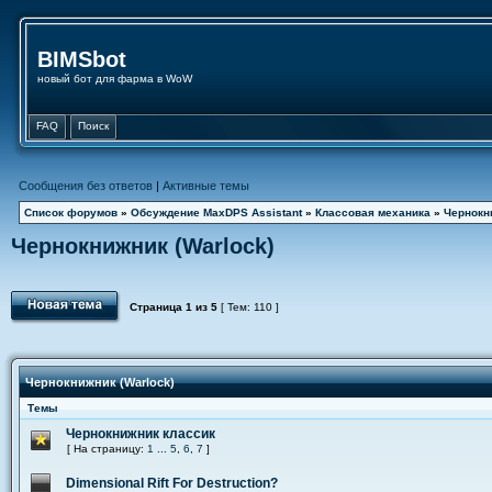
BIMSbot
новый бот для фарма в WoW
FAQ
Поиск
Сообщения без ответов
|
Активные темы
Список форумов
»
Обсуждение MaxDPS Assistant
»
Классовая механика
»
Чернокни
Чернокнижник (Warlock)
Страница
1
из
5
[ Тем: 110 ]
Чернокнижник (Warlock)
Темы
Чернокнижник классик
[ На страницу:
1
...
5
,
6
,
7
]
Dimensional Rift For Destruction?