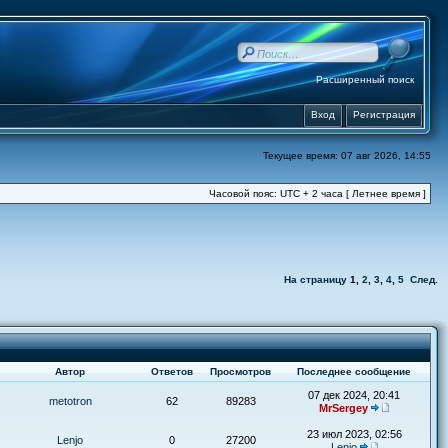
Расширенный поиск
Вход
Регистрация
Текущее время: 07 авг 2026, 14:55
Часовой пояс: UTC + 2 часа [ Летнее время ]
На страницу
1
,
2
,
3
,
4
,
5
След.
Автор
Ответов
Просмотров
Последнее сообщение
07 дек 2024, 20:41
metotron
62
89283
MrSergey
23 июл 2023, 02:56
Lenjo
0
27200
Lenjo