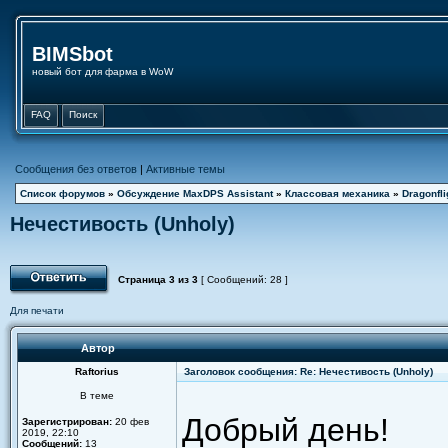
BIMSbot
новый бот для фарма в WoW
FAQ
Поиск
Сообщения без ответов
|
Активные темы
Список форумов
»
Обсуждение MaxDPS Assistant
»
Классовая механика
»
Dragonfli
Нечестивость (Unholy)
Страница
3
из
3
[ Сообщений: 28 ]
Для печати
Автор
Raftorius
Заголовок сообщения: Re: Нечестивость (Unholy)
В теме
Добрый день!
Зарегистрирован:
20 фев
2019, 22:10
Сообщений:
13