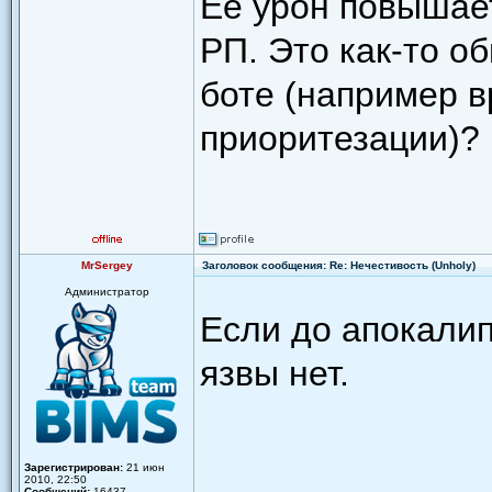
Её урон повышае
РП. Это как-то о
боте (например 
приоритезации)?
MrSergey
Заголовок сообщения: Re: Нечестивость (Unholy)
Администратор
Если до апокалип
язвы нет.
Зарегистрирован:
21 июн
2010, 22:50
Сообщений:
16437