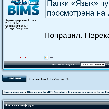
Папки «Язык» пу
просмотрена на 
Зарегистрирован:
21 июн
2010, 22:50
Сообщений:
16437
Откуда:
Запорожье
Поправил. Перек
Показать сообщения за:
Со
Страница
3
из
3
[ Сообщений: 28 ]
Список форумов
»
Обсуждение MaxDPS Assistant
»
Классовая механика
»
Dragonflig
Кто сейчас на форуме