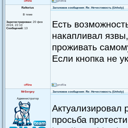
Raftorius
Заголовок сообщения: Re: Нечестивость (Unholy)
В теме
Есть возможность
Зарегистрирован:
20 фев
2019, 22:10
Сообщений:
13
накапливал язвы
проживать самом
Если кнопка не ук
MrSergey
Заголовок сообщения: Re: Нечестивость (Unholy)
Администратор
Актуализировал 
просьба протести