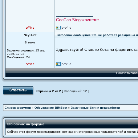
_________________
GaoGao Stegozavrrrrrrrr
NeyHunt
Заголовок сообщения: Re: не работает реакция на
В теме
Здравствуйте! Ставлю бота на фарм инста 
Зарегистрирован:
15 апр
2025, 17:02
Сообщений:
24
Показать сооб
Страница
2
из
2
[ Сообщений: 12 ]
Список форумов
»
Обсуждение BIMSbot
»
Замеченые баги и недоработки
Кто сейчас на форуме
Сейчас этот форум просматривают: нет зарегистрированных пользователей и гости: 