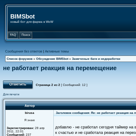
BIMSbot
новый бот для фарма в WoW
FAQ
Поиск
Сообщения без ответов
|
Активные темы
Список форумов
»
Обсуждение BIMSbot
»
Замеченые баги и недоработки
не работает реакция на перемещение
Страница
2
из
2
[ Сообщений: 12 ]
Для печати
Автор
birusa
Заголовок сообщения: Re: не работает реакция на
Я знаю
добавлю - не сработал сегодня таймер на
Зарегистрирован:
28 апр
2011, 22:01
к счастью и не сработала реакция на пере
Сообщений:
237