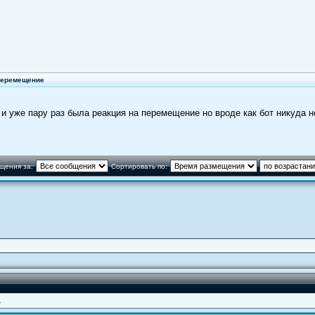
 перемещение
и уже пару раз была реакция на перемещение но вроде как бот никуда н
щения за:
Сортировать по:
1