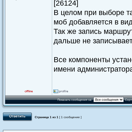
[26124]
В целом при выборе та
моб добавляется в виде
Так же запись маршрут
дальше не записывает
Все компоненты устан
имени администратора
Показать сообщения за:
Сорт
Страница
1
из
1
[ 1 сообщение ]