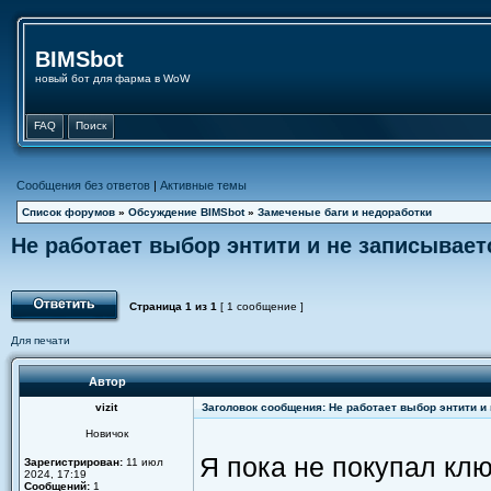
BIMSbot
новый бот для фарма в WoW
FAQ
Поиск
Сообщения без ответов
|
Активные темы
Список форумов
»
Обсуждение BIMSbot
»
Замеченые баги и недоработки
Не работает выбор энтити и не записывае
Страница
1
из
1
[ 1 сообщение ]
Для печати
Автор
vizit
Заголовок сообщения: Не работает выбор энтити и
Новичок
Я пока не покупал клю
Зарегистрирован:
11 июл
2024, 17:19
Сообщений:
1