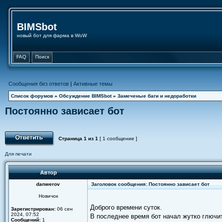
BIMSbot
новый бот для фарма в WoW
FAQ
Поиск
Сообщения без ответов
|
Активные темы
Список форумов
»
Обсуждение BIMSbot
»
Замеченые баги и недоработки
Постоянно зависает бот
Страница
1
из
1
[ 1 сообщение ]
Для печати
Автор
danwerov
Заголовок сообщения: Постоянно зависает бот
Новичок
Доброго времени суток.
Зарегистрирован:
06 сен
2024, 07:52
В последнее время бот начал жутко глючи
Сообщений:
1