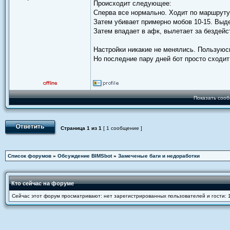
Происходит следующее:
Сперва все нормально. Ходит по маршруту
Затем убивает примерно мобов 10-15. Выде
Затем впадает в афк, вылетает за бездейст
Настройки никакие не менялись. Пользуюс
Но последние пару дней бот просто сходит
Показать сооб
Страница
1
из
1
[ 1 сообщение ]
Список форумов
»
Обсуждение BIMSbot
»
Замеченые баги и недоработки
Кто сейчас на форуме
Сейчас этот форум просматривают: нет зарегистрированных пользователей и гости: 