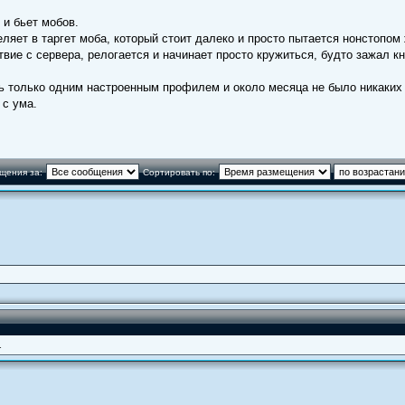
 и бьет мобов.
ляет в таргет моба, который стоит далеко и просто пытается нонстопом
вие с сервера, релогается и начинает просто кружиться, будто зажал кн
ь только одним настроенным профилем и около месяца не было никаких
 с ума.
щения за:
Сортировать по:
1