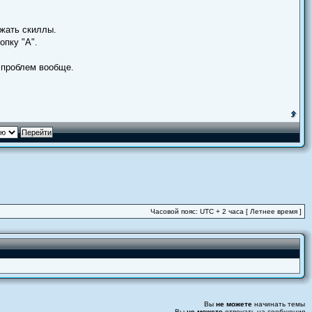
 жать скиллы.
опку "A".
 проблем вообще.
Часовой пояс: UTC + 2 часа [ Летнее время ]
Вы
не можете
начинать темы
Вы
не можете
отвечать на сообщения