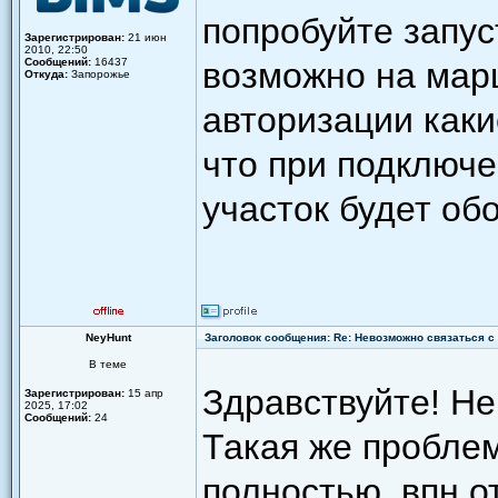
попробуйте запус
Зарегистрирован:
21 июн
2010, 22:50
Сообщений:
16437
возможно на марш
Откуда:
Запорожье
авторизации каки
что при подключ
участок будет об
NeyHunt
Заголовок сообщения: Re: Невозможно связаться с 
В теме
Здравствуйте! Не
Зарегистрирован:
15 апр
2025, 17:02
Сообщений:
24
Такая же пробле
полностью, впн о