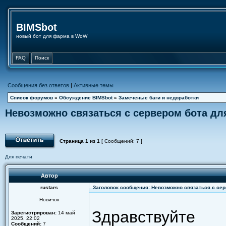
BIMSbot
новый бот для фарма в WoW
FAQ
Поиск
Сообщения без ответов
|
Активные темы
Список форумов
»
Обсуждение BIMSbot
»
Замеченые баги и недоработки
Невозможно связаться с сервером бота дл
Страница
1
из
1
[ Сообщений: 7 ]
Для печати
Автор
rustars
Заголовок сообщения: Невозможно связаться с сер
Новичок
Здравствуйте
Зарегистрирован:
14 май
2025, 22:02
Сообщений:
7