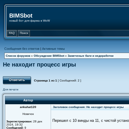
BIMSbot
новый бот для фарма в WoW
FAQ
Поиск
Сообщения без ответов
|
Активные темы
Список форумов
»
Обсуждение BIMSbot
»
Замеченые баги и недоработки
Не находит процесс игры
Страница
1
из
1
[ Сообщений: 2 ]
Для печати
Автор
ankahat120
Заголовок сообщения: Не находит процесс игры
Новичок
Перешел с 10 винды на 11, с чистой устан
Зарегистрирован:
28 дек
2024, 19:32
Сообщений:
9