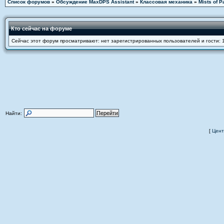
Список форумов
»
Обсуждение MaxDPS Assistant
»
Классовая механика
»
Mists of P
Кто сейчас на форуме
Сейчас этот форум просматривают: нет зарегистрированных пользователей и гости: 
Найти:
[
Цент