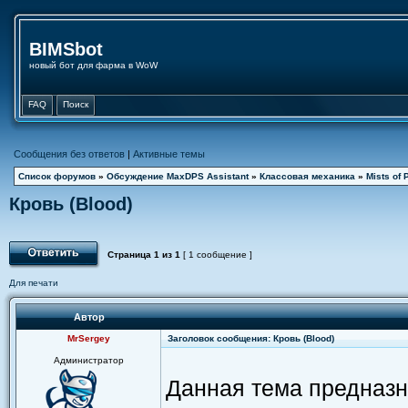
BIMSbot
новый бот для фарма в WoW
FAQ
Поиск
Сообщения без ответов
|
Активные темы
Список форумов
»
Обсуждение MaxDPS Assistant
»
Классовая механика
»
Mists of 
Кровь (Blood)
Страница
1
из
1
[ 1 сообщение ]
Для печати
Автор
MrSergey
Заголовок сообщения: Кровь (Blood)
Администратор
Данная тема предназн