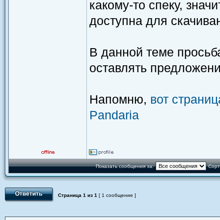
какому-то спеку, знач
доступна для скачива
В данной теме просьба
оставлять предложени
Напомню,
вот страниц
Pandaria
Показать сообщения за:
Сорт
Страница
1
из
1
[ 1 сообщение ]