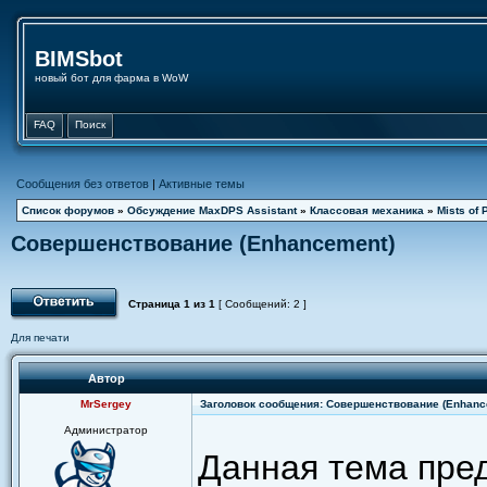
BIMSbot
новый бот для фарма в WoW
FAQ
Поиск
Сообщения без ответов
|
Активные темы
Список форумов
»
Обсуждение MaxDPS Assistant
»
Классовая механика
»
Mists of 
Совершенствование (Enhancement)
Страница
1
из
1
[ Сообщений: 2 ]
Для печати
Автор
MrSergey
Заголовок сообщения: Совершенствование (Enhanc
Администратор
Данная тема пре