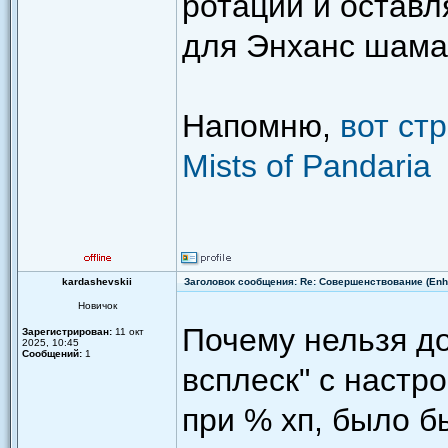
ротации и остав
для Энханс шама
Напомню,
вот ст
Mists of Pandaria
kardashevskii
Заголовок сообщения: Re: Совершенствование (Enh
Новичок
Почему нельзя д
Зарегистрирован:
11 окт
2025, 10:45
Сообщений:
1
всплеск" с настр
при % хп, было б