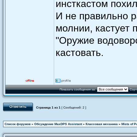
инсткастом похил
И не правильно р
молнии, кастует п
"Оружие водоворо
кастовать.
Показать сообщения за:
Сорт
Страница
1
из
1
[ Сообщений: 2 ]
Список форумов
»
Обсуждение MaxDPS Assistant
»
Классовая механика
»
Mists of P