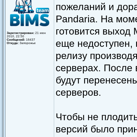
пожеланий и дора
Pandaria. На мом
готовится выход M
Зарегистрирован:
21 июн
2010, 22:50
Сообщений:
16437
еще недоступен, 
Откуда:
Запорожье
релизу производя
серверах. После 
будут перенесен
серверов.
Чтобы не плодит
версий было при