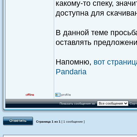
какому-то спеку, знач
доступна для скачива
В данной теме просьба
оставлять предложени
Напомню,
вот страниц
Pandaria
Показать сообщения за:
Сорт
Страница
1
из
1
[ 1 сообщение ]