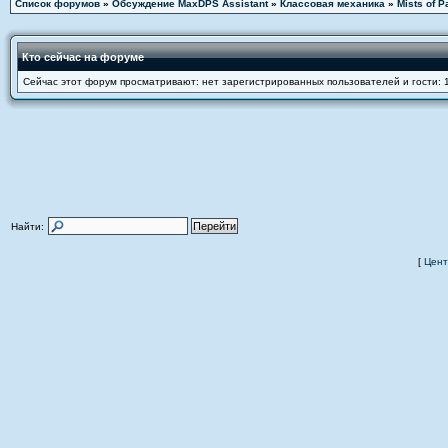
Список форумов
»
Обсуждение MaxDPS Assistant
»
Классовая механика
»
Mists of P
Кто сейчас на форуме
Сейчас этот форум просматривают: нет зарегистрированных пользователей и гости: 
Найти:
[
Цент