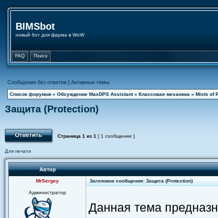
BIMSbot
новый бот для фарма в WoW
FAQ
Поиск
Сообщения без ответов
|
Активные темы
Список форумов
»
Обсуждение MaxDPS Assistant
»
Классовая механика
»
Mists of 
Защита (Protection)
Страница
1
из
1
[ 1 сообщение ]
Для печати
Автор
MrSergey
Заголовок сообщения: Защита (Protection)
Администратор
Данная тема предназн