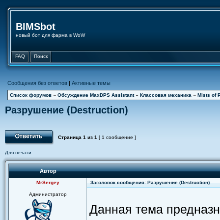
BIMSbot
новый бот для фарма в WoW
FAQ
Поиск
Сообщения без ответов
|
Активные темы
Список форумов
»
Обсуждение MaxDPS Assistant
»
Классовая механика
»
Mists of 
Разрушение (Destruction)
Страница
1
из
1
[ 1 сообщение ]
Для печати
Автор
MrSergey
Заголовок сообщения: Разрушение (Destruction)
Администратор
Данная тема предназн