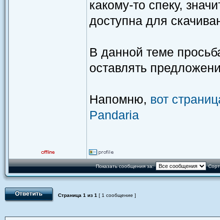
какому-то спеку, знач
доступна для скачива
В данной теме просьба
оставлять предложени
Напомню,
вот страниц
Pandaria
Показать сообщения за:
Сорт
Страница
1
из
1
[ 1 сообщение ]