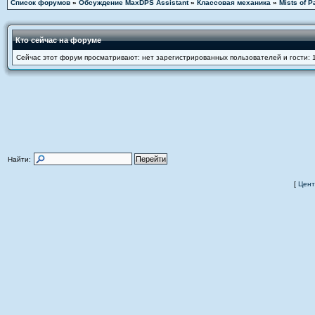
Список форумов
»
Обсуждение MaxDPS Assistant
»
Классовая механика
»
Mists of P
Кто сейчас на форуме
Сейчас этот форум просматривают: нет зарегистрированных пользователей и гости: 
Найти:
[
Цент