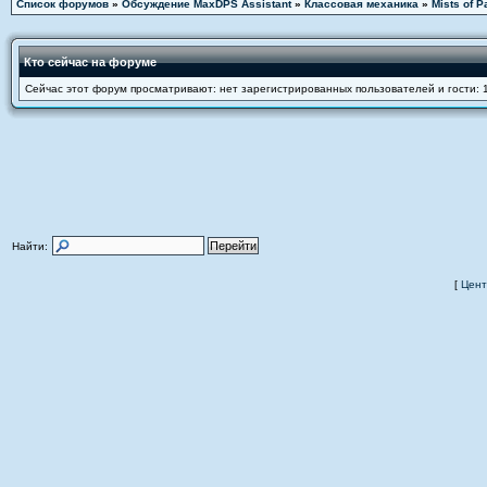
Список форумов
»
Обсуждение MaxDPS Assistant
»
Классовая механика
»
Mists of P
Кто сейчас на форуме
Сейчас этот форум просматривают: нет зарегистрированных пользователей и гости: 
Найти:
[
Цент