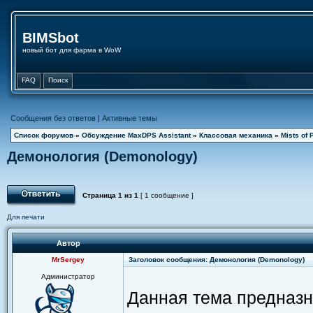
BIMSbot
новый бот для фарма в WoW
FAQ
Поиск
Сообщения без ответов
|
Активные темы
Список форумов
»
Обсуждение MaxDPS Assistant
»
Классовая механика
»
Mists of 
Демонология (Demonology)
Страница
1
из
1
[ 1 сообщение ]
Для печати
Автор
MrSergey
Заголовок сообщения: Демонология (Demonology)
Администратор
Данная тема предназн