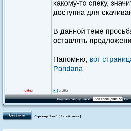
какому-то спеку, знач
доступна для скачива
В данной теме просьба
оставлять предложени
Напомню,
вот страниц
Pandaria
Показать сообщения за:
Сорт
Страница
1
из
1
[ 1 сообщение ]