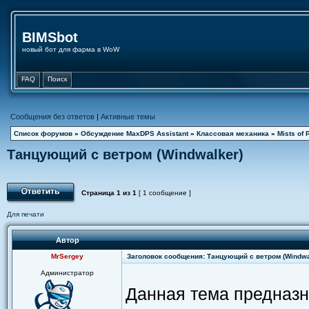
BIMSbot
новый бот для фарма в WoW
FAQ
Поиск
Сообщения без ответов
|
Активные темы
Список форумов
»
Обсуждение MaxDPS Assistant
»
Классовая механика
»
Mists of 
Танцующий с ветром (Windwalker)
Страница
1
из
1
[ 1 сообщение ]
Для печати
Автор
MrSergey
Заголовок сообщения: Танцующий с ветром (Windwa
Администратор
Данная тема предназн