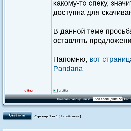
какому-то спеку, знач
доступна для скачива
В данной теме просьба
оставлять предложени
Напомню,
вот страниц
Pandaria
Показать сообщения за:
Сорт
Страница
1
из
1
[ 1 сообщение ]