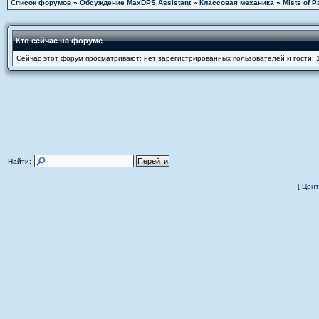
Список форумов
»
Обсуждение MaxDPS Assistant
»
Классовая механика
»
Mists of P
Кто сейчас на форуме
Сейчас этот форум просматривают: нет зарегистрированных пользователей и гости: 
Найти:
[
Цент