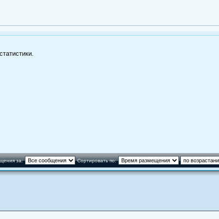
статистики.
щения за:
Сортировать по: