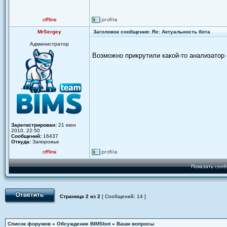
MrSergey
Заголовок сообщения: Re: Актуальность бота
Администратор
Возможно прикрутили какой-то анализатор 
Зарегистрирован:
21 июн
2010, 22:50
Сообщений:
16437
Откуда:
Запорожье
Показать сооб
Страница
2
из
2
[ Сообщений: 14 ]
Список форумов
»
Обсуждение BIMSbot
»
Ваши вопросы