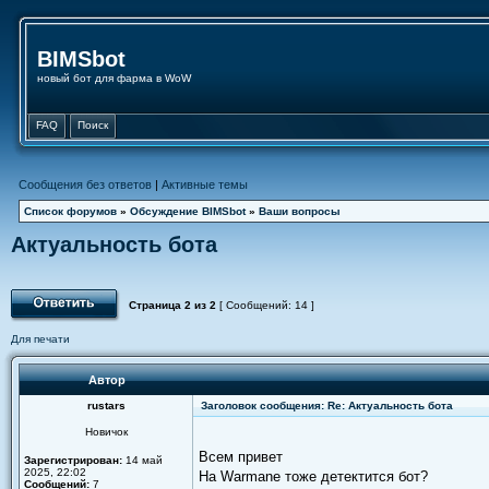
BIMSbot
новый бот для фарма в WoW
FAQ
Поиск
Сообщения без ответов
|
Активные темы
Список форумов
»
Обсуждение BIMSbot
»
Ваши вопросы
Актуальность бота
Страница
2
из
2
[ Сообщений: 14 ]
Для печати
Автор
rustars
Заголовок сообщения: Re: Актуальность бота
Новичок
Всем привет
Зарегистрирован:
14 май
2025, 22:02
На Warmane тоже детектится бот?
Сообщений:
7