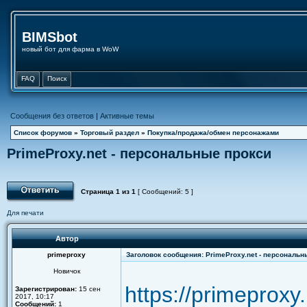
BIMSbot
новый бот для фарма в WoW
FAQ
Поиск
Сообщения без ответов
|
Активные темы
Список форумов
»
Торговый раздел
»
Покупка/продажа/обмен персонажами
PrimeProxy.net - персональные прокси
Страница
1
из
1
[ Сообщений: 5 ]
Для печати
Автор
primeproxy
Заголовок сообщения: PrimeProxy.net - персональн
Новичок
https://primeproxy.
Зарегистрирован:
15 сен
2017, 10:17
Сообщений:
1