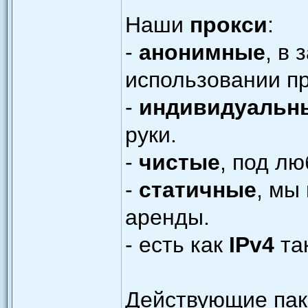
Наши
прокси
:
-
анонимные
, в
использовании пр
-
индивидуальн
руки.
-
чистые
, под лю
-
статичные
, мы
аренды.
- есть как
IPv4
та
Действующие паке