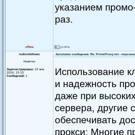
указанием промо-
раз.
redicisfollows
Заголовок сообщения: Re: PrimeProxy.net - персон
Новичок
Использование к
Зарегистрирован:
16 янв
2024, 15:15
Сообщений:
1
и надежность про
даже при высоких
сервера, другие 
обеспечивать дос
прокси: Многие п