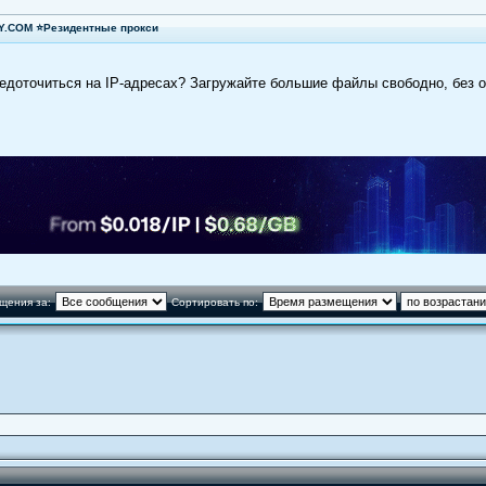
XY.COM ⭐Резидентные прокси
редоточиться на IP-адресах? Загружайте большие файлы свободно, без 
щения за:
Сортировать по: