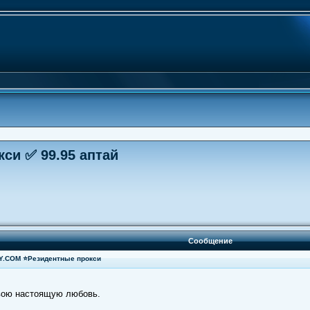
кси ✅ 99.95 аптай
Сообщение
XY.COM ⭐Резидентные прокси
вою настоящую любовь.