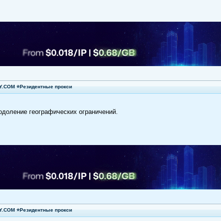
XY.COM ⭐Резидентные прокси
еодоление географических ограничений.
XY.COM ⭐Резидентные прокси