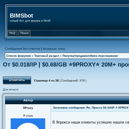
BIMSbot
новый бот для фарма в WoW
FAQ
Поиск
Сообщения без ответов
|
Активные темы
Список форумов
»
Торговый раздел
»
Покупка/продажа/обмен персонажами
От $0.018/IP | $0.68/GB ⭐️9PROXY⭐️ 20M+ про
Страница
4
из
38
[ Сообщений: 376 ]
Для печати
Автор
Заголовок сообщения: Re: Просто $0.04/IP ⭐ 9PRO
9Proxy
Я знаю
В 9прокси наши клиенты успешно нашли с