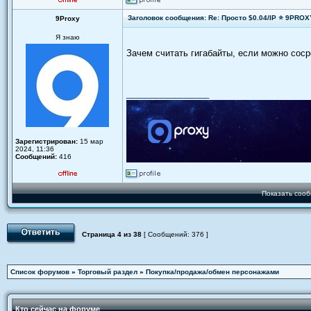
Заголовок сообщения: Re: Просто $0.04/IP ⭐ 9PRO
9Proxy
Я знаю
Зачем считать гигабайты, если можно сос
_________________
Зарегистрирован:
15 мар
2024, 11:36
Сообщений:
416
Показать сооб
Страница
4
из
38
[ Сообщений: 376 ]
Список форумов
»
Торговый раздел
»
Покупка/продажа/обмен персонажами
Кто сейчас на форуме